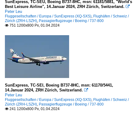
SunExpress, TC-SEU, Boeing B737-8HC, msn: 61181/5881, "World's
Best Leisure Airline", 14.Januar 2024, ZRH Zürich, Switzerland.

Peter Leu
Fluggesellschaften / Europa / SunExpress (XQ-SXS)
,
Flughäfen / Schweiz /
Zürich (ZRH-LSZH)
,
Passagierflugzeuge / Boeing / 737-800
751 1200x800 Px, 01.04.2024

SunExpress, TC-SEI, Boeing B737-8HC, msn: 61170/5441,
14.Januar 2024, ZRH Zürich, Switzerland.

Peter Leu
Fluggesellschaften / Europa / SunExpress (XQ-SXS)
,
Flughäfen / Schweiz /
Zürich (ZRH-LSZH)
,
Passagierflugzeuge / Boeing / 737-800
241 1200x800 Px, 01.04.2024
