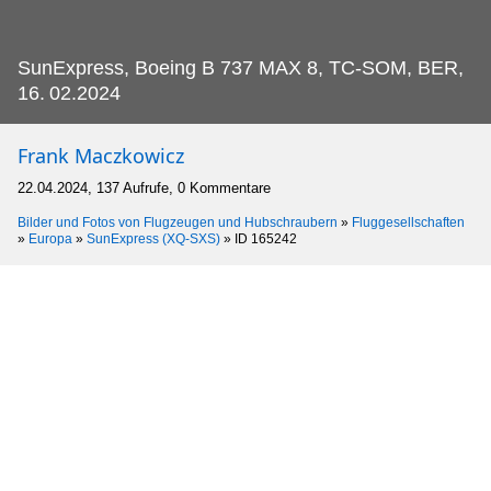
SunExpress, Boeing B 737 MAX 8, TC-SOM, BER,
16.
02.2024
Frank Maczkowicz
22.04.2024, 137 Aufrufe, 0 Kommentare
Bilder und Fotos von Flugzeugen und Hubschraubern
»
Fluggesellschaften
»
Europa
»
SunExpress (XQ-SXS)
»
ID 165242