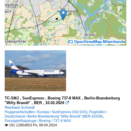
(C) OpenStreetMap-Mitwirkende
TC-SMJ , SunExpress , Boeing 737-8 MAX , Berlin-Brandenburg
"Willy Brandt" , BER , 10.02.2024

Reinhard Schmidt
Fluggesellschaften / Europa / SunExpress (XQ-SXS)
,
Flughäfen /
Deutschland / Berlin-Brandenburg "Willy Brandt" (BER-EDDB)
,
Passagierflugzeuge / Boeing / 737-8 MAX
191 1280x853 Px, 09.04.2024
