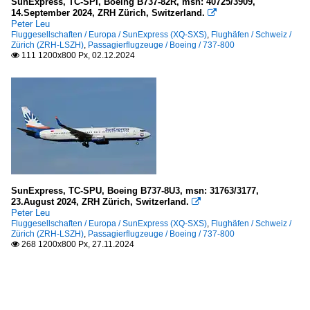
SunExpress, TC-SPI, Boeing B737-82R, msn: 40725/3909,
14.September 2024, ZRH Zürich, Switzerland.

Peter Leu
Fluggesellschaften / Europa / SunExpress (XQ-SXS)
,
Flughäfen / Schweiz /
Zürich (ZRH-LSZH)
,
Passagierflugzeuge / Boeing / 737-800
111 1200x800 Px, 02.12.2024

SunExpress, TC-SPU, Boeing B737-8U3, msn: 31763/3177,
23.August 2024, ZRH Zürich, Switzerland.

Peter Leu
Fluggesellschaften / Europa / SunExpress (XQ-SXS)
,
Flughäfen / Schweiz /
Zürich (ZRH-LSZH)
,
Passagierflugzeuge / Boeing / 737-800
268 1200x800 Px, 27.11.2024
