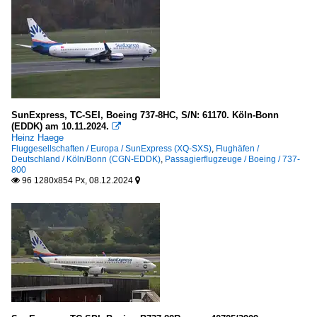
SunExpress, TC-SEI, Boeing 737-8HC, S/N: 61170. Köln-Bonn
(EDDK) am 10.11.2024.

Heinz Haege
Fluggesellschaften / Europa / SunExpress (XQ-SXS)
,
Flughäfen /
Deutschland / Köln/Bonn (CGN-EDDK)
,
Passagierflugzeuge / Boeing / 737-
800
96 1280x854 Px, 08.12.2024

