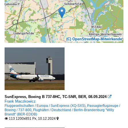
(C) OpenStreetMap-Mitwirkende
SunExpress, Boeing B 737-8HC, TC-SNR, BER, 08.09.2024

Frank Maczkowicz
Fluggesellschaften / Europa / SunExpress (XQ-SXS)
,
Passagierflugzeuge /
Boeing / 737-800
,
Flughäfen / Deutschland / Berlin-Brandenburg "Willy
Brandt" (BER-EDDB)
113 1200x851 Px, 10.12.2024

