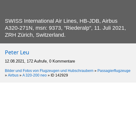
SWISS International Air Lines, HB-JDB, Airbus
A320-271N, msn: 9373, "Riederalp", 11.
Juli 2021,
ZRH Zürich, Switzerland.
Peter Leu
12.08.2021, 172 Aufrufe, 0 Kommentare
Bilder und Fotos von Flugzeugen und Hubschraubern
»
Passagierflugzeuge
»
Airbus
»
A 320-200 neo
»
ID 142929