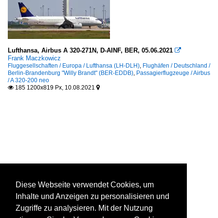
Lufthansa, Airbus A 320-271N, D-AINF, BER, 05.06.2021

Frank Maczkowicz
Fluggesellschaften / Europa / Lufthansa (LH-DLH)
,
Flughäfen / Deutschland /
Berlin-Brandenburg "Willy Brandt" (BER-EDDB)
,
Passagierflugzeuge / Airbus
/ A 320-200 neo
185 1200x819 Px, 10.08.2021


Diese Webseite verwendet Cookies, um
Inhalte und Anzeigen zu personalisieren und
Zugriffe zu analysieren. Mit der Nutzung