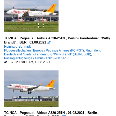
TC-NCA , Pegasus , Airbus A320-251N , Berlin-Brandenburg "Willy
Brandt" , BER , 01.08.2021

Reinhard Schmidt
Fluggesellschaften / Europa / Pegasus Airlines (PC-PGT)
,
Flughäfen /
Deutschland / Berlin-Brandenburg "Willy Brandt" (BER-EDDB)
,
Passagierflugzeuge / Airbus / A 320-200 neo
157 1200x800 Px, 11.08.2021

TC-NCA , Pegasus , Airbus A320-251N , 01.08.2021 , Berlin-