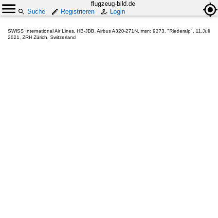
flugzeug-bild.de
Suche
Registrieren
Login
SWISS International Air Lines, HB-JDB, Airbus A320-271N, msn: 9373, "Riederalp", 11.Juli
2021, ZRH Zürich, Switzerland