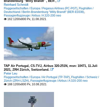
Brandenburg "Willy Brandt" , BER ,

Reinhard Schmidt
Fluggesellschaften / Europa / Pegasus Airlines (PC-PGT)
,
Flughäfen /
Deutschland / Berlin-Brandenburg "Willy Brandt" (BER-EDDB)
,
Passagierflugzeuge / Airbus / A 320-200 neo
162 1200x800 Px, 11.08.2021

TAP Air Portugal, CS-TVJ, Airbus 320-251N, msn: 10471, 11.Juli
2021, ZRH Zürich, Switzerland.

Peter Leu
Fluggesellschaften / Europa / Air Portugal (TP-TAP)
,
Flughäfen / Schweiz /
Zürich (ZRH-LSZH)
,
Passagierflugzeuge / Airbus / A 320-200 neo
188 1200x800 Px, 10.08.2021
