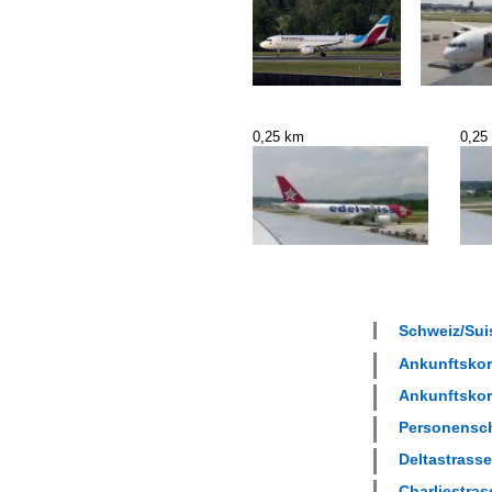
0,25 km
0,25
Schweiz/Suis
Ankunftskorr
Ankunftskorr
Personensch
Deltastrasse
Charliestras