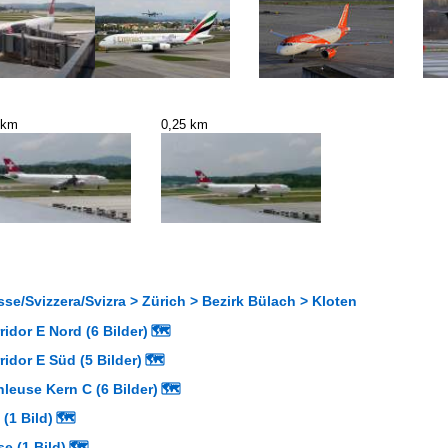
 km
0,25 km
se/Svizzera/Svizra > Zürich > Bezirk Bülach > Kloten
idor E Nord (6 Bilder)
🗺
idor E Süd (5 Bilder)
🗺
leuse Kern C (6 Bilder)
🗺
 (1 Bild)
🗺
se (1 Bild)
🗺