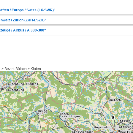
haften / Europa / Swiss (LX-SWR)"
chweiz / Zürich (ZRH-LSZH)"
zeuge / Airbus / A 330-300"
 > Bezirk Bülach > Kloten