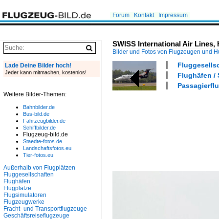
Forum
Kontakt
Impressum
SWISS International Air Lines,
Bilder und Fotos von Flugzeugen und 
Fluggesells
Lade Deine Bilder hoch!
Jeder kann mitmachen, kostenlos!
Flughäfen /
Passagierflu
Weitere Bilder-Themen:
Bahnbilder.de
Bus-bild.de
Fahrzeugbilder.de
Schiffbilder.de
Flugzeug-bild.de
Staedte-fotos.de
Landschaftsfotos.eu
Tier-fotos.eu
Außerhalb von Flugplätzen
Fluggesellschaften
Flughäfen
Flugplätze
Flugsimulatoren
Flugzeugwerke
Fracht- und Transportflugzeuge
Geschäftsreiseflugzeuge