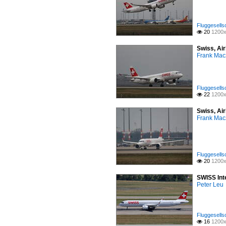
Fluggesells
20
1200x

Swiss, Ai
Frank Mac
Fluggesells
22
1200x

Swiss, Ai
Frank Mac
Fluggesells
20
1200x

SWISS Inte
Peter Leu
Fluggesells
16
1200x
