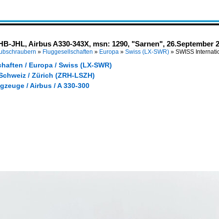
 HB-JHL, Airbus A330-343X, msn: 1290, "Sarnen", 26.September 2
Hubschraubern
»
Fluggesellschaften
»
Europa
»
Swiss (LX-SWR)
»
SWISS Internati
chaften / Europa / Swiss (LX-SWR)
 Schweiz / Zürich (ZRH-LSZH)
gzeuge / Airbus / A 330-300