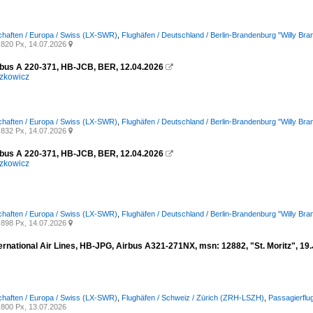
chaften / Europa / Swiss (LX-SWR)
,
Flughäfen / Deutschland / Berlin-Brandenburg "Willy B
820 Px, 14.07.2026

rbus A 220-371, HB-JCB, BER, 12.04.2026

zkowicz
chaften / Europa / Swiss (LX-SWR)
,
Flughäfen / Deutschland / Berlin-Brandenburg "Willy B
832 Px, 14.07.2026

rbus A 220-371, HB-JCB, BER, 12.04.2026

zkowicz
chaften / Europa / Swiss (LX-SWR)
,
Flughäfen / Deutschland / Berlin-Brandenburg "Willy B
898 Px, 14.07.2026

rnational Air Lines, HB-JPG, Airbus A321-271NX, msn: 12882, "St. Moritz", 19.
chaften / Europa / Swiss (LX-SWR)
,
Flughäfen / Schweiz / Zürich (ZRH-LSZH)
,
Passagierflu
800 Px, 13.07.2026