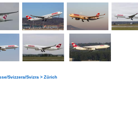
se/Svizzera/Svizra > Zürich