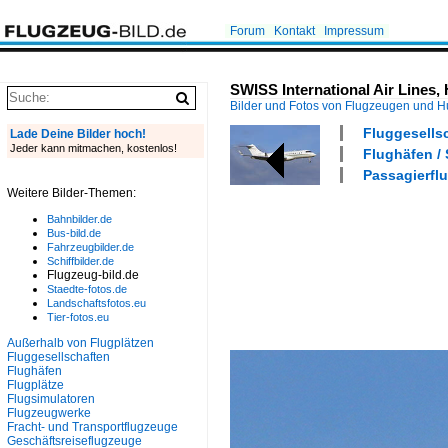
Forum
Kontakt
Impressum
SWISS International Air Lines,
Bilder und Fotos von Flugzeugen und 
Fluggesells
Lade Deine Bilder hoch!
Jeder kann mitmachen, kostenlos!
Flughäfen /
Passagierflu
Weitere Bilder-Themen:
Bahnbilder.de
Bus-bild.de
Fahrzeugbilder.de
Schiffbilder.de
Flugzeug-bild.de
Staedte-fotos.de
Landschaftsfotos.eu
Tier-fotos.eu
Außerhalb von Flugplätzen
Fluggesellschaften
Flughäfen
Flugplätze
Flugsimulatoren
Flugzeugwerke
Fracht- und Transportflugzeuge
Geschäftsreiseflugzeuge