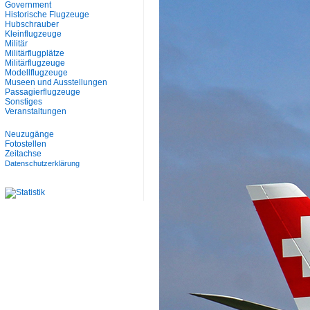
Government
Historische Flugzeuge
Hubschrauber
Kleinflugzeuge
Militär
Militärflugplätze
Militärflugzeuge
Modellflugzeuge
Museen und Ausstellungen
Passagierflugzeuge
Sonstiges
Veranstaltungen
Neuzugänge
Fotostellen
Zeitachse
Datenschutzerklärung