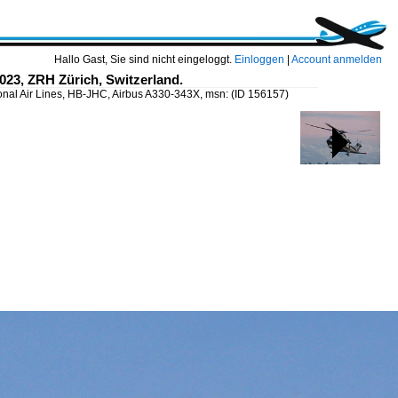
Hallo Gast, Sie sind nicht eingeloggt.
Einloggen
|
Account anmelden
023, ZRH Zürich, Switzerland.
onal Air Lines, HB-JHC, Airbus A330-343X, msn:
(ID 156157)