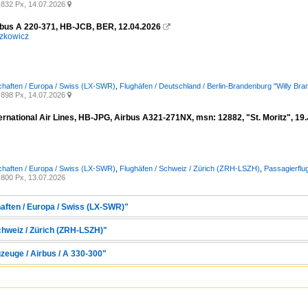
832 Px, 14.07.2026

rbus A 220-371, HB-JCB, BER, 12.04.2026

zkowicz
chaften / Europa / Swiss (LX-SWR)
,
Flughäfen / Deutschland / Berlin-Brandenburg "Willy B
898 Px, 14.07.2026

rnational Air Lines, HB-JPG, Airbus A321-271NX, msn: 12882, "St. Moritz", 19.
chaften / Europa / Swiss (LX-SWR)
,
Flughäfen / Schweiz / Zürich (ZRH-LSZH)
,
Passagierflu
800 Px, 13.07.2026
haften / Europa / Swiss (LX-SWR)"
chweiz / Zürich (ZRH-LSZH)"
zeuge / Airbus / A 330-300"