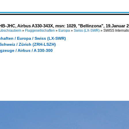
 HB-JHC, Airbus A330-343X, msn: 1029, "Bellinzona", 19.Januar 2
Hubschraubern
»
Fluggesellschaften
»
Europa
»
Swiss (LX-SWR)
»
SWISS Internati
chaften / Europa / Swiss (LX-SWR)
 Schweiz / Zürich (ZRH-LSZH)
gzeuge / Airbus / A 330-300