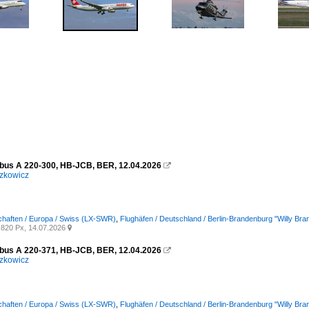
rbus A 220-300, HB-JCB, BER, 12.04.2026

zkowicz
chaften / Europa / Swiss (LX-SWR)
,
Flughäfen / Deutschland / Berlin-Brandenburg "Willy B
820 Px, 14.07.2026

rbus A 220-371, HB-JCB, BER, 12.04.2026

zkowicz
chaften / Europa / Swiss (LX-SWR)
,
Flughäfen / Deutschland / Berlin-Brandenburg "Willy B