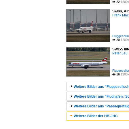
22
1200x

Swiss, Ai
Frank Mac
Fluggesells
20
1200x

SWISS Inte
Peter Leu
Fluggesells
16
1200x

Weitere Bilder aus "Fluggesellsc
Weitere Bilder aus "Flughäfen / S
Weitere Bilder aus "Passagierflug
Weitere Bilder der HB-JHC