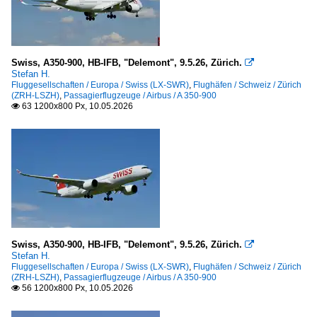
Swiss, A350-900, HB-IFB, "Delemont", 9.5.26, Zürich.

Stefan H.
Fluggesellschaften / Europa / Swiss (LX-SWR)
,
Flughäfen / Schweiz / Zürich
(ZRH-LSZH)
,
Passagierflugzeuge / Airbus / A 350-900
63 1200x800 Px, 10.05.2026

Swiss, A350-900, HB-IFB, "Delemont", 9.5.26, Zürich.

Stefan H.
Fluggesellschaften / Europa / Swiss (LX-SWR)
,
Flughäfen / Schweiz / Zürich
(ZRH-LSZH)
,
Passagierflugzeuge / Airbus / A 350-900
56 1200x800 Px, 10.05.2026
