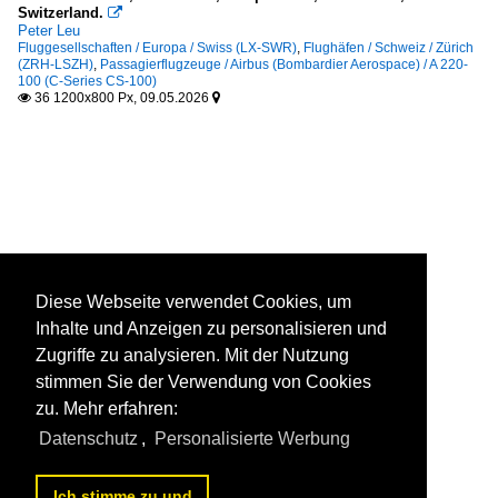
Switzerland.

Peter Leu
Fluggesellschaften / Europa / Swiss (LX-SWR)
,
Flughäfen / Schweiz / Zürich
(ZRH-LSZH)
,
Passagierflugzeuge / Airbus (Bombardier Aerospace) / A 220-
100 (C-Series CS-100)
36 1200x800 Px, 09.05.2026


Diese Webseite verwendet Cookies, um
Inhalte und Anzeigen zu personalisieren und
Zugriffe zu analysieren. Mit der Nutzung
stimmen Sie der Verwendung von Cookies
zu. Mehr erfahren:
Datenschutz
,
Personalisierte Werbung
Ich stimme zu und