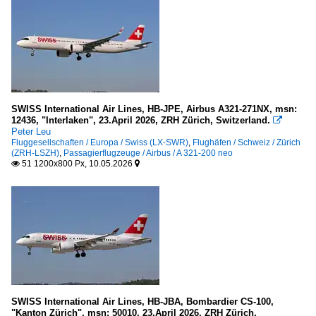
SWISS International Air Lines, HB-JPE, Airbus A321-271NX, msn:
12436, "Interlaken", 23.April 2026, ZRH Zürich, Switzerland.

Peter Leu
Fluggesellschaften / Europa / Swiss (LX-SWR)
,
Flughäfen / Schweiz / Zürich
(ZRH-LSZH)
,
Passagierflugzeuge / Airbus / A 321-200 neo
51 1200x800 Px, 10.05.2026


SWISS International Air Lines, HB-JBA, Bombardier CS-100,
"Kanton Zürich", msn: 50010, 23.April 2026, ZRH Zürich,