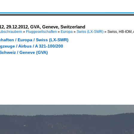
12, 29.12.2012, GVA, Geneve, Switzerland
Hubschraubern
»
Fluggesellschaften
»
Europa
»
Swiss (LX-SWR)
»
Swiss, HB-IOM, 
chaften / Europa / Swiss (LX-SWR)
gzeuge / Airbus / A 321-100/200
 Schweiz / Geneve (GVA)