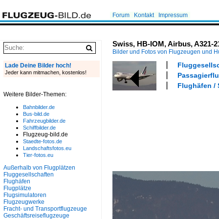
Forum
Kontakt
Impressum
Swiss, HB-IOM, Airbus, A321-2
Bilder und Fotos von Flugzeugen und 
Fluggesells
Lade Deine Bilder hoch!
Jeder kann mitmachen, kostenlos!
Passagierflu
Flughäfen /
Weitere Bilder-Themen:
Bahnbilder.de
Bus-bild.de
Fahrzeugbilder.de
Schiffbilder.de
Flugzeug-bild.de
Staedte-fotos.de
Landschaftsfotos.eu
Tier-fotos.eu
Außerhalb von Flugplätzen
Fluggesellschaften
Flughäfen
Flugplätze
Flugsimulatoren
Flugzeugwerke
Fracht- und Transportflugzeuge
Geschäftsreiseflugzeuge