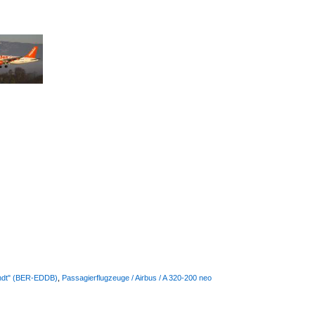
randt" (BER-EDDB)
,
Passagierflugzeuge / Airbus / A 320-200 neo