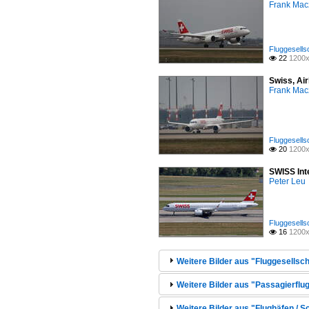
Frank Mac
Fluggesells
22
1200x

Swiss, Ai
Frank Mac
Fluggesells
20
1200x

SWISS Inte
Peter Leu
Fluggesells
16
1200x

Weitere Bilder aus "Fluggesellsc
Weitere Bilder aus "Passagierflug
Weitere Bilder aus "Flughäfen / 