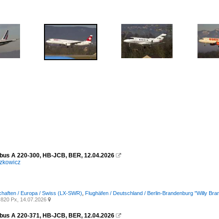
rbus A 220-300, HB-JCB, BER, 12.04.2026

zkowicz
chaften / Europa / Swiss (LX-SWR)
,
Flughäfen / Deutschland / Berlin-Brandenburg "Willy B
820 Px, 14.07.2026

rbus A 220-371, HB-JCB, BER, 12.04.2026
