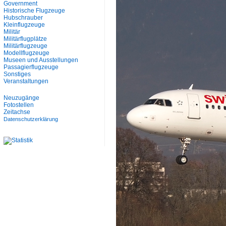
Government
Historische Flugzeuge
Hubschrauber
Kleinflugzeuge
Militär
Militärflugplätze
Militärflugzeuge
Modellflugzeuge
Museen und Ausstellungen
Passagierflugzeuge
Sonstiges
Veranstaltungen
Neuzugänge
Fotostellen
Zeitachse
Datenschutzerklärung