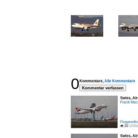
0
Kommentare,
Alle Kommentare
Kommentar verfassen
Swiss, Ai
Frank Mac
Fluggesells
20
1200x

Swiss, Ai