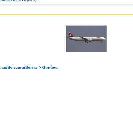
sse/Svizzera/Svizra > Genève