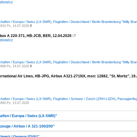
zkowicz
chaften / Europa / Swiss (LX-SWR)
,
Flughäfen / Deutschland / Berlin-Brandenburg "Willy B
832 Px, 14.07.2026

rbus A 220-371, HB-JCB, BER, 12.04.2026

zkowicz
chaften / Europa / Swiss (LX-SWR)
,
Flughäfen / Deutschland / Berlin-Brandenburg "Willy B
898 Px, 14.07.2026

rnational Air Lines, HB-JPG, Airbus A321-271NX, msn: 12882, "St. Moritz", 19.
chaften / Europa / Swiss (LX-SWR)
,
Flughäfen / Schweiz / Zürich (ZRH-LSZH)
,
Passagierflu
800 Px, 13.07.2026
haften / Europa / Swiss (LX-SWR)"
zeuge / Airbus / A 321-100/200"
Schweiz / Geneve (GVA)"