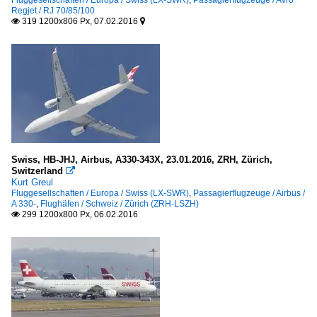
Regjet / RJ 70/85/100
319 1200x806 Px, 07.02.2016


Swiss, HB-JHJ, Airbus, A330-343X, 23.01.2016, ZRH, Zürich,
Switzerland

Kurt Greul
Fluggesellschaften / Europa / Swiss (LX-SWR)
,
Passagierflugzeuge / Airbus /
A 330-
,
Flughäfen / Schweiz / Zürich (ZRH-LSZH)
299 1200x800 Px, 06.02.2016
