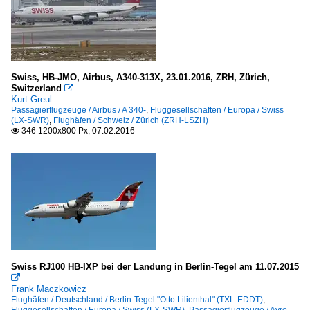
Swiss, HB-JMO, Airbus, A340-313X, 23.01.2016, ZRH, Zürich,
Switzerland

Kurt Greul
Passagierflugzeuge / Airbus / A 340-
,
Fluggesellschaften / Europa / Swiss
(LX-SWR)
,
Flughäfen / Schweiz / Zürich (ZRH-LSZH)
346 1200x800 Px, 07.02.2016

Swiss RJ100 HB-IXP bei der Landung in Berlin-Tegel am 11.07.2015

Frank Maczkowicz
Flughäfen / Deutschland / Berlin-Tegel "Otto Lilienthal" (TXL-EDDT)
,
Fluggesellschaften / Europa / Swiss (LX-SWR)
,
Passagierflugzeuge / Avro