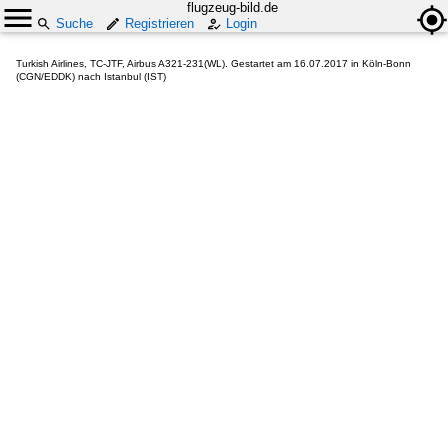
flugzeug-bild.de
Suche
Registrieren
Login
Turkish Airlines, TC-JTF, Airbus A321-231(WL). Gestartet am 16.07.2017 in Köln-Bonn
(CGN/EDDK) nach Istanbul (IST)