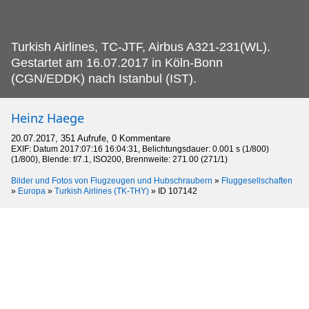
Turkish Airlines, TC-JTF, Airbus A321-231(WL).
Gestartet am 16.07.2017 in Köln-Bonn
(CGN/EDDK) nach Istanbul (IST).
Heinz Haege
20.07.2017, 351 Aufrufe, 0 Kommentare
EXIF: Datum 2017:07:16 16:04:31, Belichtungsdauer: 0.001 s (1/800)
(1/800), Blende: f/7.1, ISO200, Brennweite: 271.00 (271/1)
Bilder und Fotos von Flugzeugen und Hubschraubern
»
Fluggesellschaften
»
Europa
»
Turkish Airlines (TK-THY)
»
ID 107142