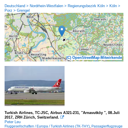
Deutschland > Nordrhein-Westfalen > Regierungsbezirk Köln > Köln >
Porz > Grengel
(C) OpenStreetMap-Mitwirkende
Turkish Airlines, TC-JSC, Airbus A321-231, "Arnavutköy ", 08.Juli
2017, ZRH Zürich, Switzerland.

Peter Leu
Fluggesellschaften / Europa / Turkish Airlines (TK-THY)
,
Passagierflugzeuge