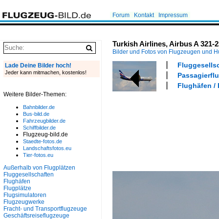
Forum
Kontakt
Impressum
Turkish Airlines, Airbus A 321
Bilder und Fotos von Flugzeugen und 
Fluggesellsc
Lade Deine Bilder hoch!
Jeder kann mitmachen, kostenlos!
Passagierflu
Flughäfen /
Weitere Bilder-Themen:
Bahnbilder.de
Bus-bild.de
Fahrzeugbilder.de
Schiffbilder.de
Flugzeug-bild.de
Staedte-fotos.de
Landschaftsfotos.eu
Tier-fotos.eu
Außerhalb von Flugplätzen
Fluggesellschaften
Flughäfen
Flugplätze
Flugsimulatoren
Flugzeugwerke
Fracht- und Transportflugzeuge
Geschäftsreiseflugzeuge