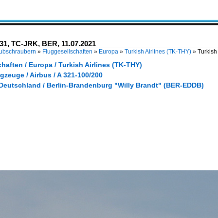
-231, TC-JRK, BER, 11.07.2021
Hubschraubern
»
Fluggesellschaften
»
Europa
»
Turkish Airlines (TK-THY)
»
Turkish
haften / Europa / Turkish Airlines (TK-THY)
gzeuge / Airbus / A 321-100/200
 Deutschland / Berlin-Brandenburg "Willy Brandt" (BER-EDDB)