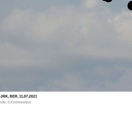
C-JRK, BER, 11.07.2021
frufe, 0 Kommentare