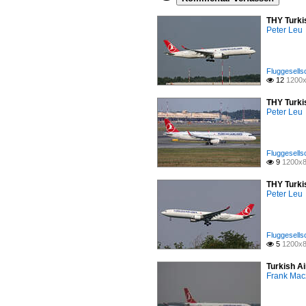
THY Turkis
Peter Leu
Fluggesells
12
1200x

THY Turkis
Peter Leu
Fluggesells
9
1200x8

THY Turki
Peter Leu
Fluggesells
5
1200x8

Turkish A
Frank Mac