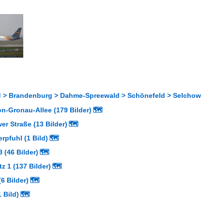
 > Brandenburg > Dahme-Spreewald > Schönefeld > Selchow
n-Gronau-Allee (179 Bilder)
🗺
er Straße (13 Bilder)
🗺
pfuhl (1 Bild)
🗺
 (46 Bilder)
🗺
z 1 (137 Bilder)
🗺
6 Bilder)
🗺
 Bild)
🗺