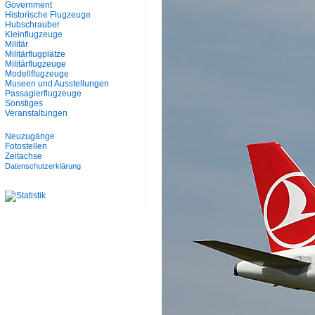
Government
Historische Flugzeuge
Hubschrauber
Kleinflugzeuge
Militär
Militärflugplätze
Militärflugzeuge
Modellflugzeuge
Museen und Ausstellungen
Passagierflugzeuge
Sonstiges
Veranstaltungen
Neuzugänge
Fotostellen
Zeitachse
Datenschutzerklärung