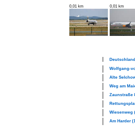
0,01 km
0,01 km
Deutschland
Wolfgang-vo
Alte Selchow
Weg am Maier
Zaunstraße 8
Rettungsplat
Wiesenweg (
Am Harder (1