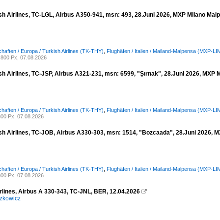
h Airlines, TC-LGL, Airbus A350-941, msn: 493, 28.Juni 2026, MXP Milano Malpe
chaften / Europa / Turkish Airlines (TK-THY)
,
Flughäfen / Italien / Mailand-Malpensa (MXP-LI
800 Px, 07.08.2026
h Airlines, TC-JSP, Airbus A321-231, msn: 6599, "Şırnak", 28.Juni 2026, MXP Mi
chaften / Europa / Turkish Airlines (TK-THY)
,
Flughäfen / Italien / Mailand-Malpensa (MXP-LI
00 Px, 07.08.2026
sh Airlines, TC-JOB, Airbus A330-303, msn: 1514, "Bozcaada", 28.Juni 2026, MX
chaften / Europa / Turkish Airlines (TK-THY)
,
Flughäfen / Italien / Mailand-Malpensa (MXP-LI
00 Px, 07.08.2026
irlines, Airbus A 330-343, TC-JNL, BER, 12.04.2026

zkowicz