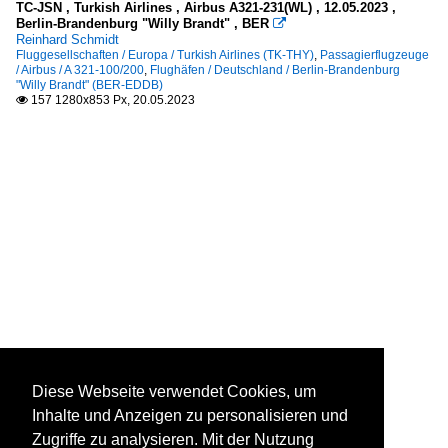
TC-JSN , Turkish Airlines , Airbus A321-231(WL) , 12.05.2023 ,
Berlin-Brandenburg "Willy Brandt" , BER

Reinhard Schmidt
Fluggesellschaften / Europa / Turkish Airlines (TK-THY)
,
Passagierflugzeuge
/ Airbus / A 321-100/200
,
Flughäfen / Deutschland / Berlin-Brandenburg
"Willy Brandt" (BER-EDDB)
157 1280x853 Px, 20.05.2023

Diese Webseite verwendet Cookies, um
Inhalte und Anzeigen zu personalisieren und
Zugriffe zu analysieren. Mit der Nutzung