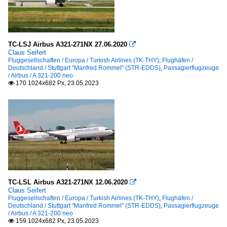
TC-LSJ Airbus A321-271NX 27.06.2020

Claus Seifert
Fluggesellschaften / Europa / Turkish Airlines (TK-THY)
,
Flughäfen /
Deutschland / Stuttgart "Manfred Rommel" (STR-EDDS)
,
Passagierflugzeuge
/ Airbus / A 321-200 neo
170 1024x682 Px, 23.05.2023

TC-LSL Airbus A321-271NX 12.06.2020

Claus Seifert
Fluggesellschaften / Europa / Turkish Airlines (TK-THY)
,
Flughäfen /
Deutschland / Stuttgart "Manfred Rommel" (STR-EDDS)
,
Passagierflugzeuge
/ Airbus / A 321-200 neo
159 1024x682 Px, 23.05.2023
