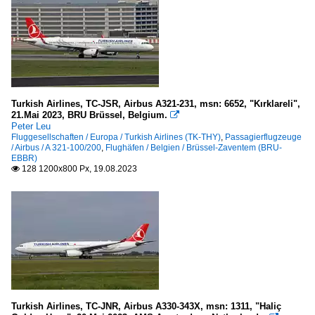
Turkish Airlines, TC-JSR, Airbus A321-231, msn: 6652, "Kırklareli",
21.Mai 2023, BRU Brüssel, Belgium.

Peter Leu
Fluggesellschaften / Europa / Turkish Airlines (TK-THY)
,
Passagierflugzeuge
/ Airbus / A 321-100/200
,
Flughäfen / Belgien / Brüssel-Zaventem (BRU-
EBBR)
128 1200x800 Px, 19.08.2023

Turkish Airlines, TC-JNR, Airbus A330-343X, msn: 1311, "Haliç