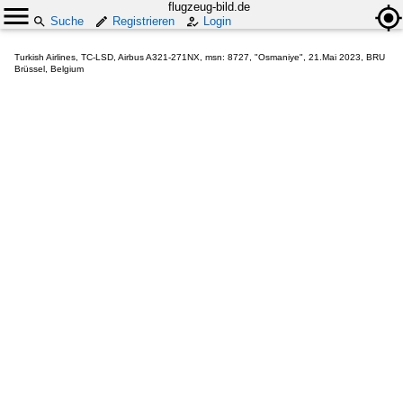
flugzeug-bild.de
Suche
Registrieren
Login
Turkish Airlines, TC-LSD, Airbus A321-271NX, msn: 8727, "Osmaniye", 21.Mai 2023, BRU
Brüssel, Belgium