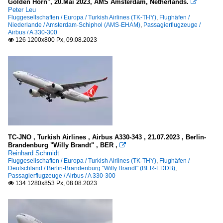
Golden Horn", 20.Mai 2023, AMS Amsterdam, Netherlands.

Peter Leu
Fluggesellschaften / Europa / Turkish Airlines (TK-THY)
,
Flughäfen /
Niederlande / Amsterdam-Schiphol (AMS-EHAM)
,
Passagierflugzeuge /
Airbus / A 330-300
126 1200x800 Px, 09.08.2023

TC-JNO , Turkish Airlines , Airbus A330-343 , 21.07.2023 , Berlin-
Brandenburg "Willy Brandt" , BER ,

Reinhard Schmidt
Fluggesellschaften / Europa / Turkish Airlines (TK-THY)
,
Flughäfen /
Deutschland / Berlin-Brandenburg "Willy Brandt" (BER-EDDB)
,
Passagierflugzeuge / Airbus / A 330-300
134 1280x853 Px, 08.08.2023
