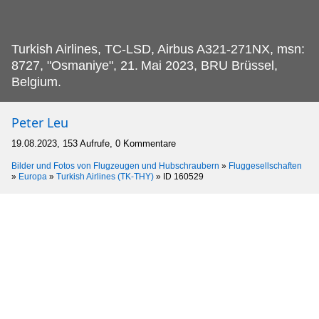
Turkish Airlines, TC-LSD, Airbus A321-271NX, msn:
8727, "Osmaniye", 21.
Mai 2023, BRU Brüssel,
Belgium.
Peter Leu
19.08.2023, 153 Aufrufe, 0 Kommentare
Bilder und Fotos von Flugzeugen und Hubschraubern
»
Fluggesellschaften
»
Europa
»
Turkish Airlines (TK-THY)
»
ID 160529