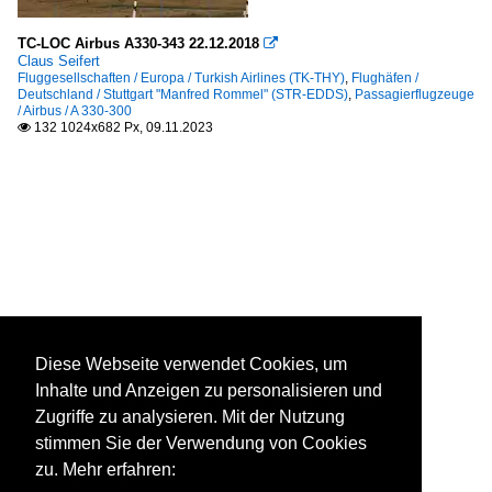
TC-LOC Airbus A330-343 22.12.2018

Claus Seifert
Fluggesellschaften / Europa / Turkish Airlines (TK-THY)
,
Flughäfen /
Deutschland / Stuttgart "Manfred Rommel" (STR-EDDS)
,
Passagierflugzeuge
/ Airbus / A 330-300
132 1024x682 Px, 09.11.2023

Diese Webseite verwendet Cookies, um
Inhalte und Anzeigen zu personalisieren und
Zugriffe zu analysieren. Mit der Nutzung
stimmen Sie der Verwendung von Cookies
zu. Mehr erfahren: