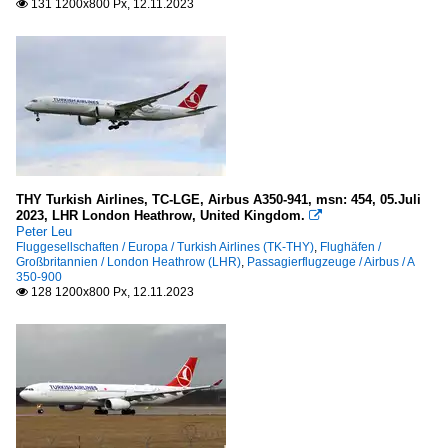
131 1200x800 Px, 12.11.2023

THY Turkish Airlines, TC-LGE, Airbus A350-941, msn: 454, 05.Juli
2023, LHR London Heathrow, United Kingdom.

Peter Leu
Fluggesellschaften / Europa / Turkish Airlines (TK-THY)
,
Flughäfen /
Großbritannien / London Heathrow (LHR)
,
Passagierflugzeuge / Airbus / A
350-900
128 1200x800 Px, 12.11.2023
