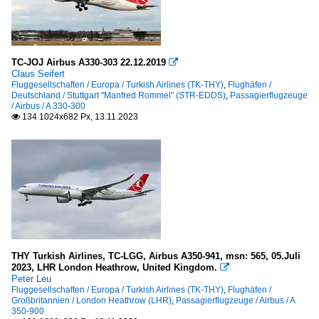
TC-JOJ Airbus A330-303 22.12.2019

Claus Seifert
Fluggesellschaften / Europa / Turkish Airlines (TK-THY)
,
Flughäfen /
Deutschland / Stuttgart "Manfred Rommel" (STR-EDDS)
,
Passagierflugzeuge
/ Airbus / A 330-300
134 1024x682 Px, 13.11.2023

THY Turkish Airlines, TC-LGG, Airbus A350-941, msn: 565, 05.Juli
2023, LHR London Heathrow, United Kingdom.

Peter Leu
Fluggesellschaften / Europa / Turkish Airlines (TK-THY)
,
Flughäfen /
Großbritannien / London Heathrow (LHR)
,
Passagierflugzeuge / Airbus / A
350-900