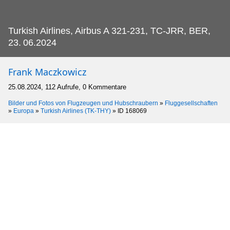
Turkish Airlines, Airbus A 321-231, TC-JRR, BER,
23.
06.2024
Frank Maczkowicz
25.08.2024, 112 Aufrufe, 0 Kommentare
Bilder und Fotos von Flugzeugen und Hubschraubern
»
Fluggesellschaften
»
Europa
»
Turkish Airlines (TK-THY)
»
ID 168069