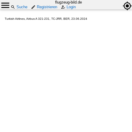
flugzeug-bild.de
Suche
Registrieren
Login
Turkish Airlines, Airbus A 321-231, TC-JRR, BER, 23.06.2024