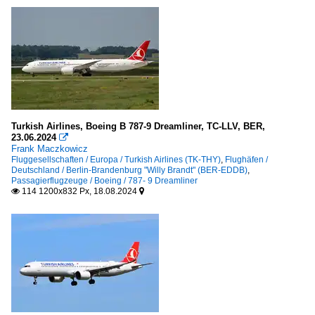
Turkish Airlines, Boeing B 787-9 Dreamliner, TC-LLV, BER,
23.06.2024

Frank Maczkowicz
Fluggesellschaften / Europa / Turkish Airlines (TK-THY)
,
Flughäfen /
Deutschland / Berlin-Brandenburg "Willy Brandt" (BER-EDDB)
,
Passagierflugzeuge / Boeing / 787- 9 Dreamliner
114 1200x832 Px, 18.08.2024

