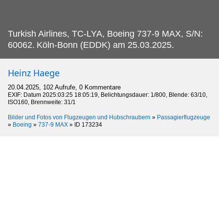
Turkish Airlines, TC-LYA, Boeing 737-9 MAX, S/N:
60062.
Köln-Bonn (EDDK) am 25.03.2025.
Heinz Haege
20.04.2025, 102 Aufrufe, 0 Kommentare
EXIF: Datum 2025:03:25 18:05:19, Belichtungsdauer: 1/800, Blende: 63/10,
ISO160, Brennweite: 31/1
Bilder und Fotos von Flugzeugen und Hubschraubern
»
Passagierflugzeuge
»
Boeing
»
737-9 MAX
»
ID 173234