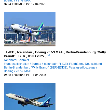
Boeing / 737-9 MAX
94 1280x853 Px, 17.04.2025

TF-ICB , Icelandair , Boeing 737-9 MAX , Berlin-Brandenburg "Willy
Brandt" , BER , 03.03.2025 ,

Reinhard Schmidt
Fluggesellschaften / Europa / Icelandair (FI-ICE)
,
Flughäfen / Deutschland /
Berlin-Brandenburg "Willy Brandt" (BER-EDDB)
,
Passagierflugzeuge /
Boeing / 737-9 MAX
88 1280x853 Px, 17.04.2025
