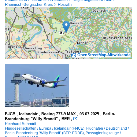
Rheinisch-Bergischer Kreis > Rösrath
(C) OpenStreetMap-Mitwirkende
F-ICB , Icelandair , Boeing 737-9 MAX , 03.03.2025 , Berlin-
Brandenburg "Willy Brandt" , BER ,

Reinhard Schmidt
Fluggesellschaften / Europa / Icelandair (FI-ICE)
,
Flughäfen / Deutschland /
Berlin-Brandenburg "Willy Brandt" (BER-EDDB)
,
Passagierflugzeuge /