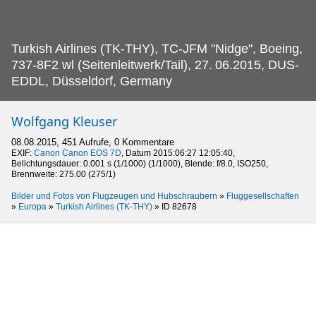
Turkish Airlines (TK-THY), TC-JFM "Nidge", Boeing,
737-8F2 wl (Seitenleitwerk/Tail), 27.
06.2015, DUS-
EDDL, Düsseldorf, Germany
Wolfgang Kleuser
08.08.2015, 451 Aufrufe, 0 Kommentare
EXIF:
Canon Canon EOS 7D
, Datum 2015:06:27 12:05:40,
Belichtungsdauer: 0.001 s (1/1000) (1/1000), Blende: f/8.0, ISO250,
Brennweite: 275.00 (275/1)
Bilder und Fotos von Flugzeugen und Hubschraubern
»
Fluggesellschaften
»
Europa
»
Turkish Airlines (TK-THY)
»
ID 82678