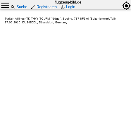
flugzeug-bild.de
Suche
Registrieren
Login
Turkish Airlines (TK-THY), TC-JFM "Nidge", Boeing, 737-8F2 wl (Seitenleitwerk/Tail),
27.06.2015, DUS-EDDL, Düsseldorf, Germany