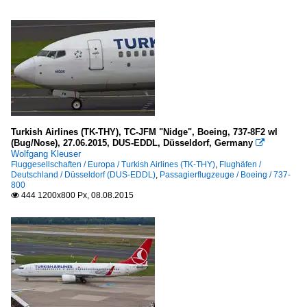
Turkish Airlines (TK-THY), TC-JFM "Nidge", Boeing, 737-8F2 wl
(Bug/Nose), 27.06.2015, DUS-EDDL, Düsseldorf, Germany

Wolfgang Kleuser
Fluggesellschaften / Europa / Turkish Airlines (TK-THY)
,
Flughäfen /
Deutschland / Düsseldorf (DUS-EDDL)
,
Passagierflugzeuge / Boeing / 737-
800
444 1200x800 Px, 08.08.2015
