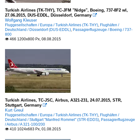
Turkish Airlines (TK-THY), TC-JFM "Nidge", Boeing, 737-8F2 wl,
27.06.2015, DUS-EDDL, Düsseldorf, Germany

Wolfgang Kleuser
Fluggesellschaften / Europa / Turkish Airlines (TK-THY)
,
Flughäfen /
Deutschland / Düsseldorf (DUS-EDDL)
,
Passagierflugzeuge / Boeing / 737-
800
466 1200x800 Px, 08.08.2015

Turkish Airlines, TC-JSC, Airbus, A321-231, 24.07.2015, STR,
Stuttgart, Germany

Kurt Greul
Fluggesellschaften / Europa / Turkish Airlines (TK-THY)
,
Flughäfen /
Deutschland / Stuttgart "Manfred Rommel" (STR-EDDS)
,
Passagierflugzeuge
/ Airbus / A 321-100/200
410 1024x683 Px, 01.08.2015
