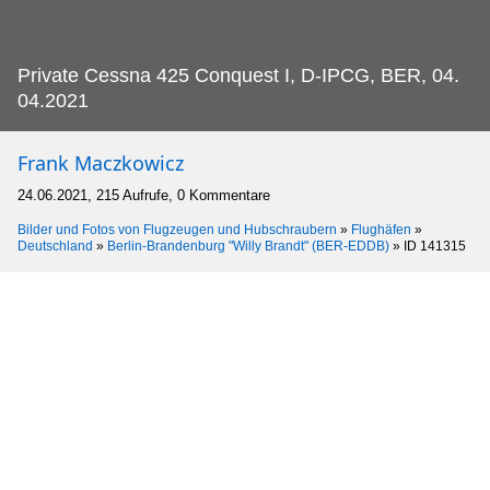
Private Cessna 425 Conquest I, D-IPCG, BER, 04.
04.2021
Frank Maczkowicz
24.06.2021, 215 Aufrufe, 0 Kommentare
Bilder und Fotos von Flugzeugen und Hubschraubern
»
Flughäfen
»
Deutschland
»
Berlin-Brandenburg "Willy Brandt" (BER-EDDB)
»
ID 141315