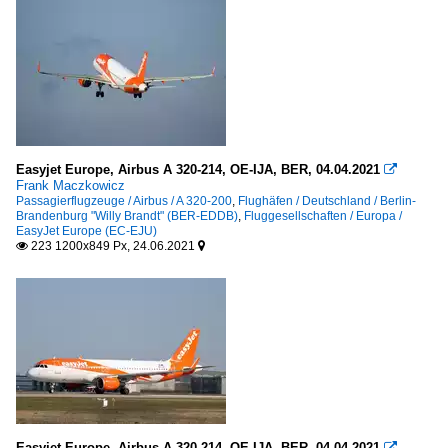
Easyjet Europe, Airbus A 320-214, OE-IJA, BER, 04.04.2021

Frank Maczkowicz
Passagierflugzeuge / Airbus / A 320-200
,
Flughäfen / Deutschland / Berlin-
Brandenburg "Willy Brandt" (BER-EDDB)
,
Fluggesellschaften / Europa /
EasyJet Europe (EC-EJU)
223 1200x849 Px, 24.06.2021


Easyjet Europe, Airbus A 320-214, OE-IJA, BER, 04.04.2021
