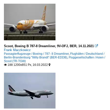
Scoot, Boeing B 787-8 Dreamliner, 9V-OFJ, BER, 14.11.2021

Frank Maczkowicz
Passagierflugzeuge / Boeing / 787- 8 Dreamliner
,
Flughäfen / Deutschland /
Berlin-Brandenburg "Willy Brandt" (BER-EDDB)
,
Fluggesellschaften / Asien /
Scoot (TR-TGW)
188 1200x851 Px, 16.03.2022

