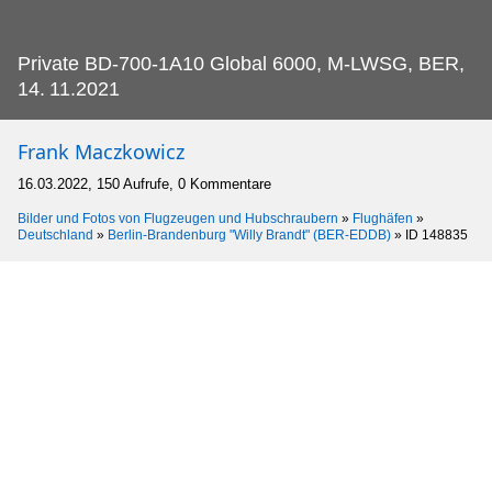
Private BD-700-1A10 Global 6000, M-LWSG, BER,
14.
11.2021
Frank Maczkowicz
16.03.2022, 150 Aufrufe, 0 Kommentare
Bilder und Fotos von Flugzeugen und Hubschraubern
»
Flughäfen
»
Deutschland
»
Berlin-Brandenburg "Willy Brandt" (BER-EDDB)
»
ID 148835