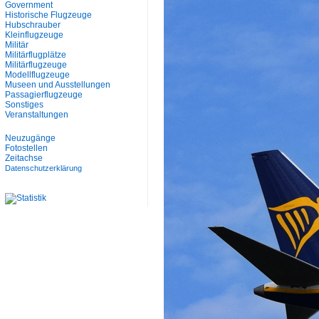
Government
Historische Flugzeuge
Hubschrauber
Kleinflugzeuge
Militär
Militärflugplätze
Militärflugzeuge
Modellflugzeuge
Museen und Ausstellungen
Passagierflugzeuge
Sonstiges
Veranstaltungen
Neuzugänge
Fotostellen
Zeitachse
Datenschutzerklärung