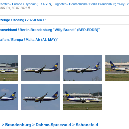
chaften / Europa / Ryanair (FR-RYR)
,
Flughäfen / Deutschland / Berlin-Brandenburg "Willy 
807 Px, 30.07.2026

gzeuge / Boeing / 737-8 MAX"
Deutschland / Berlin-Brandenburg "Willy Brandt" (BER-EDDB)"
aften / Europa / Malta Air (AL-MAY)"
 > Brandenburg > Dahme-Spreewald > Schönefeld