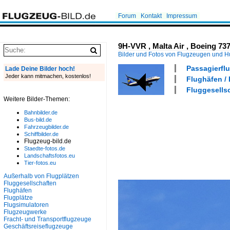
Forum
Kontakt
Impressum
9H-VVR , Malta Air , Boeing 73
Bilder und Fotos von Flugzeugen und 
Passagierfl
Lade Deine Bilder hoch!
Jeder kann mitmachen, kostenlos!
Flughäfen /
Fluggesellsc
Weitere Bilder-Themen:
Bahnbilder.de
Bus-bild.de
Fahrzeugbilder.de
Schiffbilder.de
Flugzeug-bild.de
Staedte-fotos.de
Landschaftsfotos.eu
Tier-fotos.eu
Außerhalb von Flugplätzen
Fluggesellschaften
Flughäfen
Flugplätze
Flugsimulatoren
Flugzeugwerke
Fracht- und Transportflugzeuge
Geschäftsreiseflugzeuge