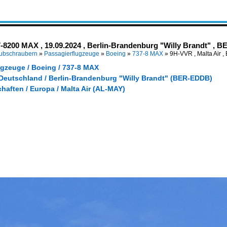
7-8200 MAX , 19.09.2024 , Berlin-Brandenburg "Willy Brandt" , BE
Hubschraubern
»
Passagierflugzeuge
»
Boeing
»
737-8 MAX
»
9H-VVR , Malta Air 
ugzeuge / Boeing / 737-8 MAX
 Deutschland / Berlin-Brandenburg "Willy Brandt" (BER-EDDB)
haften / Europa / Malta Air (AL-MAY)