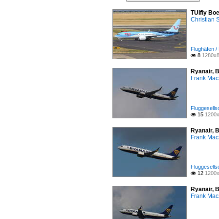
TUIfly Bo
Christian
Flughäfen /
8
1280x8

Ryanair, 
Frank Mac
Fluggesells
15
1200x

Ryanair, 
Frank Mac
Fluggesells
12
1200x

Ryanair, 
Frank Mac