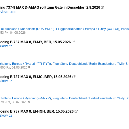
eing 737-8 MAX D-AMAG rollt zum Gate in Düsseldorf 2.8.2026

 Schürmann
 Deutschland / Düsseldorf (DUS-EDDL)
,
Fluggesellschaften / Europa / TUIfly (X3-TUI)
,
Passa
53 Px, 04.08.2026
Boeing B 737 MAX 8, EI-IJY, BER, 15.05.2026

zkowicz
chaften / Europa / Ryanair (FR-RYR)
,
Flughäfen / Deutschland / Berlin-Brandenburg "Willy 
808 Px, 01.08.2026

Boeing B 737 MAX 8, EI-IJC, BER, 15.05.2026

zkowicz
chaften / Europa / Ryanair (FR-RYR)
,
Flughäfen / Deutschland / Berlin-Brandenburg "Willy 
796 Px, 30.07.2026

Boeing B 737 MAX 8, EI-HGH, BER, 15.05.2026

zkowicz