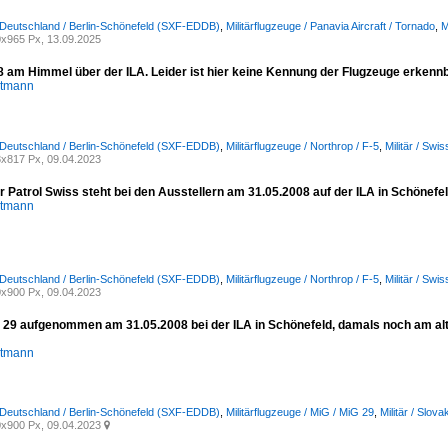
 Deutschland / Berlin-Schönefeld (SXF-EDDB)
,
Militärflugzeuge / Panavia Aircraft / Tornado
,
M
x965 Px, 13.09.2025
8 am Himmel über der ILA. Leider ist hier keine Kennung der Flugzeuge erkenn
stmann
 Deutschland / Berlin-Schönefeld (SXF-EDDB)
,
Militärflugzeuge / Northrop / F-5
,
Militär / Swis
x817 Px, 09.04.2023
r Patrol Swiss steht bei den Ausstellern am 31.05.2008 auf der ILA in Schönef
stmann
 Deutschland / Berlin-Schönefeld (SXF-EDDB)
,
Militärflugzeuge / Northrop / F-5
,
Militär / Swis
x900 Px, 09.04.2023
 29 aufgenommen am 31.05.2008 bei der ILA in Schönefeld, damals noch am alt
stmann
 Deutschland / Berlin-Schönefeld (SXF-EDDB)
,
Militärflugzeuge / MiG / MiG 29
,
Militär / Slova
x900 Px, 09.04.2023
