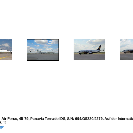
Air Force, 45-79, Panavia Tornado IDS, S/N: 694/GS220/4279. Auf der Internatio
2.

ege