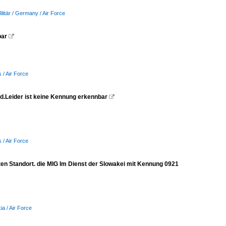
ilitär / Germany / Air Force
bar

s / Air Force
eld.Leider ist keine Kennung erkennbar

s / Air Force
en Standort. die MIG Im Dienst der Slowakei mit Kennung 0921
kia / Air Force