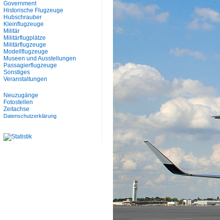
Government
Historische Flugzeuge
Hubschrauber
Kleinflugzeuge
Militär
Militärflugplätze
Militärflugzeuge
Modellflugzeuge
Museen und Ausstellungen
Passagierflugzeuge
Sonstiges
Veranstaltungen
Neuzugänge
Fotostellen
Zeitachse
Datenschutzerklärung