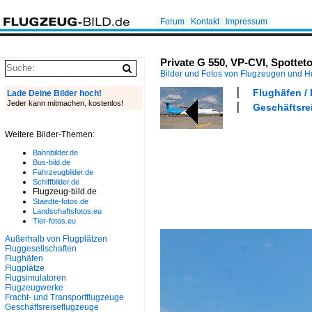
Forum
Kontakt
Impressum
Private G 550, VP-CVI, Spottet
Bilder und Fotos von Flugzeugen und 
Flughäfen /
Lade Deine Bilder hoch!
Jeder kann mitmachen, kostenlos!
Geschäftsre
Weitere Bilder-Themen:
Bahnbilder.de
Bus-bild.de
Fahrzeugbilder.de
Schiffbilder.de
Flugzeug-bild.de
Staedte-fotos.de
Landschaftsfotos.eu
Tier-fotos.eu
Außerhalb von Flugplätzen
Fluggesellschaften
Flughäfen
Flugplätze
Flugsimulatoren
Flugzeugwerke
Fracht- und Transportflugzeuge
Geschäftsreiseflugzeuge