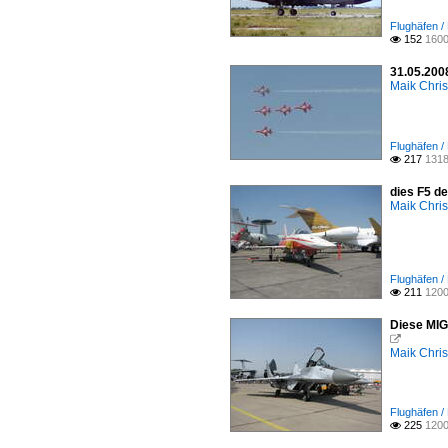
Flughäfen /
152
1600

31.05.200
Maik Chri
Flughäfen /
217
1318

dies F5 de
Maik Chri
Flughäfen /
211
1200

Diese MIG

Maik Chri
Flughäfen /
225
1200
