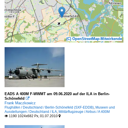
(C) OpenStreetMap-Mitwirkende
EADS A 400M F-WWMT am 09.06.2020 auf der ILA in Berlin-
Schönefeld

Frank Maczkowicz
Flughäfen / Deutschland / Berlin-Schönefeld (SXF-EDDB)
,
Museen und
Ausstellungen / Deutschland / ILA
,
Militärflugzeuge / Airbus / A 400M
1190 1024x682 Px, 01.07.2010

