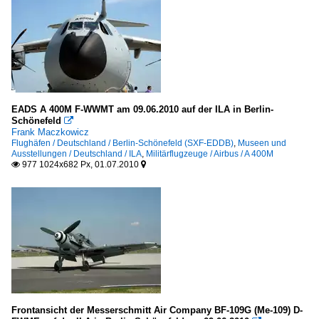
EADS A 400M F-WWMT am 09.06.2010 auf der ILA in Berlin-
Schönefeld

Frank Maczkowicz
Flughäfen / Deutschland / Berlin-Schönefeld (SXF-EDDB)
,
Museen und
Ausstellungen / Deutschland / ILA
,
Militärflugzeuge / Airbus / A 400M
977 1024x682 Px, 01.07.2010


Frontansicht der Messerschmitt Air Company BF-109G (Me-109) D-