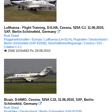
Lufthansa - Flight Training, D-ILHA, Cessna, 525A CJ, 11.06.2010,
SXF, Berlin-Schönefeld, Germany

Kurt Greul
Fluggesellschaften / Europa / Lufthansa (LH-DLH)
,
Flughäfen / Deutschland /
Berlin-Schönefeld (SXF-EDDB)
,
Geschäftsreiseflugzeuge / Cessna / 525 -
Citation CJ-1
2568 1024x682 Px, 28.08.2010

Bizair, D-IAMO, Cessna, 525A CJ2, 11.06.2010, SXF, Berlin-
Schönefeld, Germany

Kurt Greul
Flughäfen / Deutschland / Berlin-Schönefeld (SXF-EDDB)
,