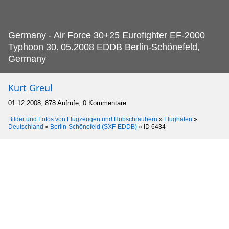
Germany - Air Force 30+25 Eurofighter EF-2000
Typhoon 30.
05.2008 EDDB Berlin-Schönefeld,
Germany
Kurt Greul
01.12.2008, 878 Aufrufe, 0 Kommentare
Bilder und Fotos von Flugzeugen und Hubschraubern
»
Flughäfen
»
Deutschland
»
Berlin-Schönefeld (SXF-EDDB)
»
ID 6434