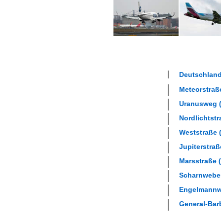
Deutschland 
Meteorstraße
Uranusweg (
Nordlichtstr
Weststraße (
Jupiterstraß
Marsstraße (
Scharnweber
Engelmannwe
General-Barb