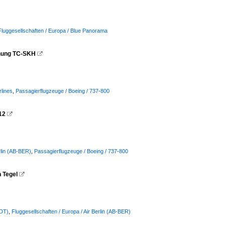
Fluggesellschaften / Europa / Blue Panorama
nnung TC-SKH

rlines
,
Passagierflugzeuge / Boeing / 737-800
12

rlin (AB-BER)
,
Passagierflugzeuge / Boeing / 737-800
 Tegel

DDT)
,
Fluggesellschaften / Europa / Air Berlin (AB-BER)