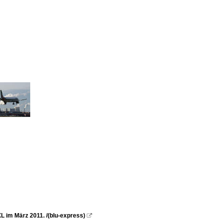
L im März 2011. /(blu-express)
