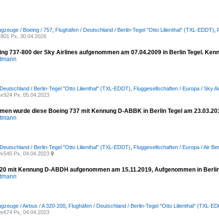
ugzeuge / Boeing / 757
,
Flughäfen / Deutschland / Berlin-Tegel "Otto Lilienthal" (TXL-EDDT)
,
801 Px, 30.04.2026
ing 737-800 der Sky Airlines aufgenommen am 07.04.2009 in Berlin Tegel. Ke
stmann
 Deutschland / Berlin-Tegel "Otto Lilienthal" (TXL-EDDT)
,
Fluggesellschaften / Europa / Sky Ai
x924 Px, 05.04.2023
en wurde diese Boeing 737 mit Kennung D-ABBK in Berlin Tegel am 23.03.20
stmann
 Deutschland / Berlin-Tegel "Otto Lilienthal" (TXL-EDDT)
,
Fluggesellschaften / Europa / Air Be
x545 Px, 04.04.2023

20 mit Kennung D-ABDH aufgenommen am 15.11.2019, Aufgenommen in Berlin
stmann
ugzeuge / Airbus / A 320-200
,
Flughäfen / Deutschland / Berlin-Tegel "Otto Lilienthal" (TXL-E
x674 Px, 04.04.2023