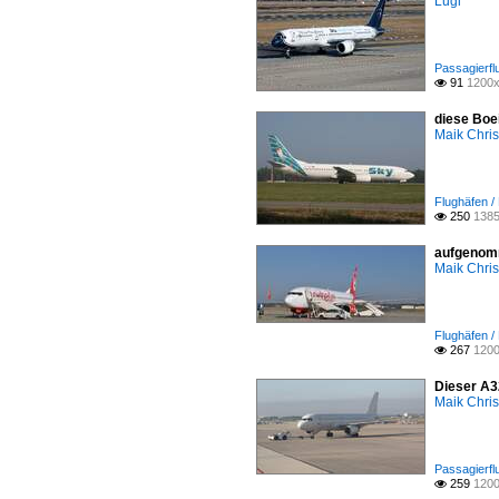
Lugi
Passagierfl
91
1200x

diese Boe
Maik Chri
Flughäfen /
250
1385

aufgenomm
Maik Chri
Flughäfen /
267
1200

Dieser A3
Maik Chri
Passagierfl
259
1200
