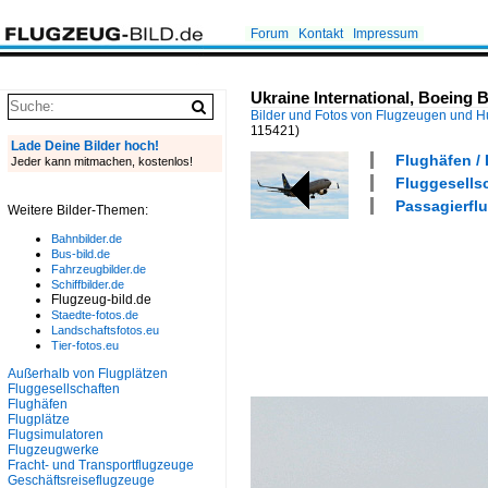
Forum
Kontakt
Impressum
Ukraine International, Boeing 
Bilder und Fotos von Flugzeugen und 
115421)
Lade Deine Bilder hoch!
Flughäfen / 
Jeder kann mitmachen, kostenlos!
Fluggesellsc
Passagierflu
Weitere Bilder-Themen:
Bahnbilder.de
Bus-bild.de
Fahrzeugbilder.de
Schiffbilder.de
Flugzeug-bild.de
Staedte-fotos.de
Landschaftsfotos.eu
Tier-fotos.eu
Außerhalb von Flugplätzen
Fluggesellschaften
Flughäfen
Flugplätze
Flugsimulatoren
Flugzeugwerke
Fracht- und Transportflugzeuge
Geschäftsreiseflugzeuge