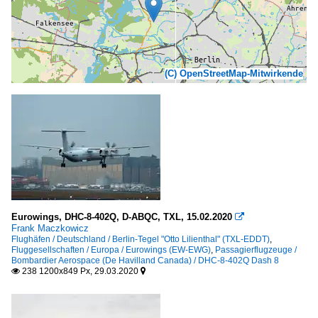
(C) OpenStreetMap-Mitwirkende
Eurowings, DHC-8-402Q, D-ABQC, TXL, 15.02.2020

Frank Maczkowicz
Flughäfen / Deutschland / Berlin-Tegel "Otto Lilienthal" (TXL-EDDT)
,
Fluggesellschaften / Europa / Eurowings (EW-EWG)
,
Passagierflugzeuge /
Bombardier Aerospace (De Havilland Canada) / DHC-8-402Q Dash 8
238 1200x849 Px, 29.03.2020

