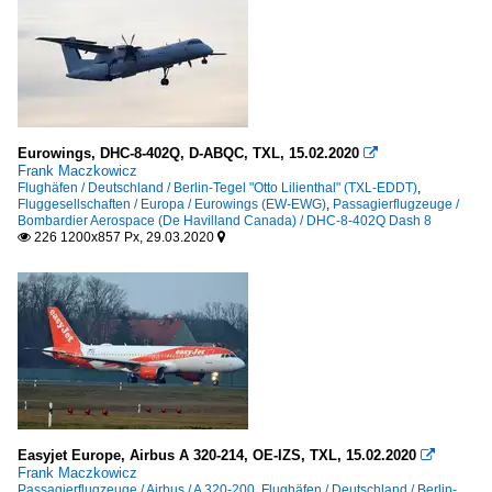
Eurowings, DHC-8-402Q, D-ABQC, TXL, 15.02.2020

Frank Maczkowicz
Flughäfen / Deutschland / Berlin-Tegel "Otto Lilienthal" (TXL-EDDT)
,
Fluggesellschaften / Europa / Eurowings (EW-EWG)
,
Passagierflugzeuge /
Bombardier Aerospace (De Havilland Canada) / DHC-8-402Q Dash 8
226 1200x857 Px, 29.03.2020


Easyjet Europe, Airbus A 320-214, OE-IZS, TXL, 15.02.2020

Frank Maczkowicz
Passagierflugzeuge / Airbus / A 320-200
,
Flughäfen / Deutschland / Berlin-