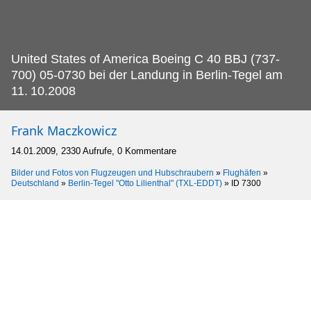
United States of America Boeing C 40 BBJ (737-
700) 05-0730 bei der Landung in Berlin-Tegel am
11.
10.2008
Frank Maczkowicz
14.01.2009, 2330 Aufrufe, 0 Kommentare
Bilder und Fotos von Flugzeugen und Hubschraubern
»
Flughäfen
»
Deutschland
»
Berlin-Tegel "Otto Lilienthal" (TXL-EDDT)
»
ID 7300