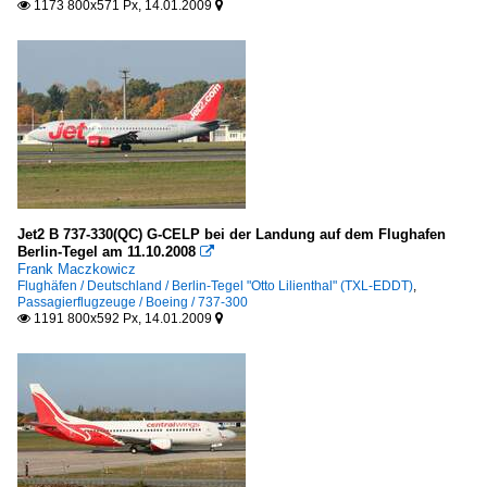
1173 800x571 Px, 14.01.2009


Jet2 B 737-330(QC) G-CELP bei der Landung auf dem Flughafen
Berlin-Tegel am 11.10.2008

Frank Maczkowicz
Flughäfen / Deutschland / Berlin-Tegel "Otto Lilienthal" (TXL-EDDT)
,
Passagierflugzeuge / Boeing / 737-300
1191 800x592 Px, 14.01.2009

