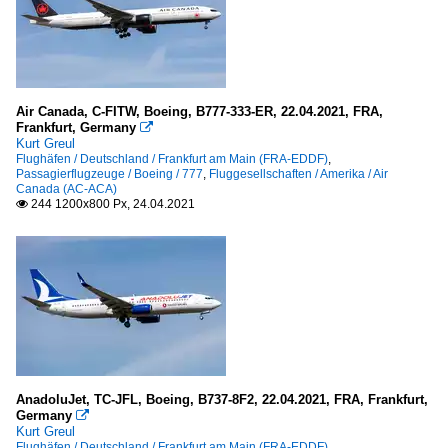
Air Canada, C-FITW, Boeing, B777-333-ER, 22.04.2021, FRA,
Frankfurt, Germany

Kurt Greul
Flughäfen / Deutschland / Frankfurt am Main (FRA-EDDF)
,
Passagierflugzeuge / Boeing / 777
,
Fluggesellschaften / Amerika / Air
Canada (AC-ACA)
244 1200x800 Px, 24.04.2021

AnadoluJet, TC-JFL, Boeing, B737-8F2, 22.04.2021, FRA, Frankfurt,
Germany

Kurt Greul
Flughäfen / Deutschland / Frankfurt am Main (FRA-EDDF)
,