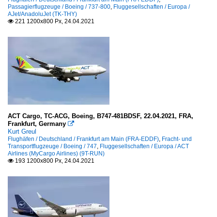
Passagierflugzeuge / Boeing / 737-800
,
Fluggesellschaften / Europa /
AJet/AnadoluJet (TK-THY)
221 1200x800 Px, 24.04.2021

ACT Cargo, TC-ACG, Boeing, B747-481BDSF, 22.04.2021, FRA,
Frankfurt, Germany

Kurt Greul
Flughäfen / Deutschland / Frankfurt am Main (FRA-EDDF)
,
Fracht- und
Transportflugzeuge / Boeing / 747
,
Fluggesellschaften / Europa / ACT
Airlines (MyCargo Airlines) (9T-RUN)
193 1200x800 Px, 24.04.2021
