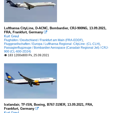
Lufthansa CityLine, D-ACNC, Bombardier, CRJ-900NG, 13.09.2021,
FRA, Frankfurt, Germany

Kurt Greul
Flughäfen / Deutschland / Frankfurt am Main (FRA-EDDF)
,
Fluggesellschaften / Europa / Lufthansa Regional -CityLine- (CL-CLH)
,
Passagierflugzeuge / Bombardier Aerospace (Canadair Regional Jet) / CRJ-
900 (CL-600-2D24)
183 1200x800 Px, 25.09.2021

Icelandair, TF-ISN, Boeing, B767-319ER, 13.09.2021, FRA,
Frankfurt, Germany

Kurt Greul