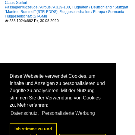
Claus Seifert
Passagierflugzeuge / Airbus / A 319-100
,
Flughäfen / Deutschland / Stuttgart
"Manfred Rommel" (STR-EDDS)
,
Fluggesellschaften / Europa / Germania
Fluggesellschaft (ST-GMI)
238 1024x682 Px, 30.08.2020

Diese Webseite verwendet Cookies, um
Inhalte und Anzeigen zu personalisieren und
Zugriffe zu analysieren. Mit der Nutzung
stimmen Sie der Verwendung von Cookies
zu. Mehr erfahren:
Datenschutz
,
Personalisierte Werbung
Ich stimme zu und