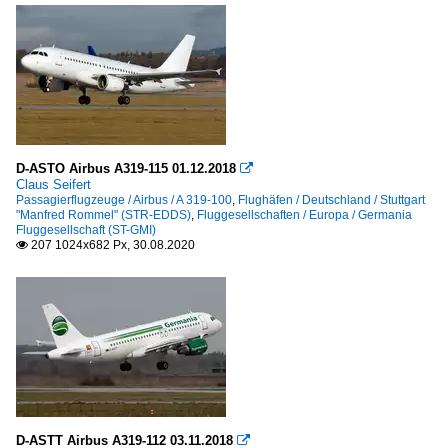
D-ASTO Airbus A319-115 01.12.2018

Claus Seifert
Passagierflugzeuge / Airbus / A 319-100
,
Flughäfen / Deutschland / Stuttgart
"Manfred Rommel" (STR-EDDS)
,
Fluggesellschaften / Europa / Germania
Fluggesellschaft (ST-GMI)
207 1024x682 Px, 30.08.2020

D-ASTT Airbus A319-112 03.11.2018
