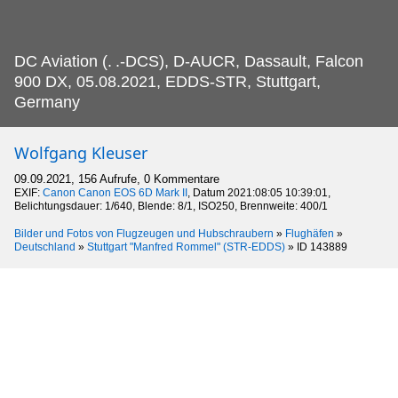
DC Aviation (.
.-DCS), D-AUCR, Dassault, Falcon
900 DX, 05.08.2021, EDDS-STR, Stuttgart,
Germany
Wolfgang Kleuser
09.09.2021, 156 Aufrufe, 0 Kommentare
EXIF:
Canon Canon EOS 6D Mark II
, Datum 2021:08:05 10:39:01,
Belichtungsdauer: 1/640, Blende: 8/1, ISO250, Brennweite: 400/1
Bilder und Fotos von Flugzeugen und Hubschraubern
»
Flughäfen
»
Deutschland
»
Stuttgart "Manfred Rommel" (STR-EDDS)
»
ID 143889