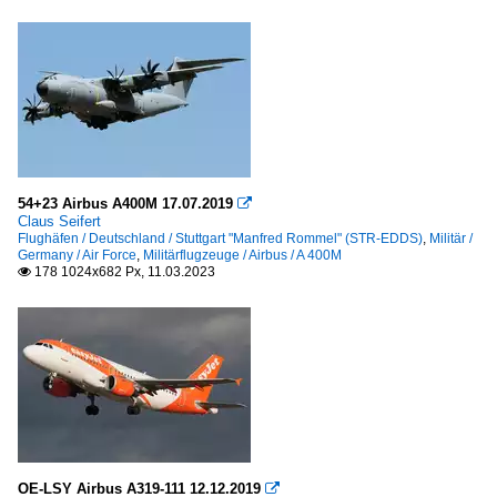
54+23 Airbus A400M 17.07.2019

Claus Seifert
Flughäfen / Deutschland / Stuttgart "Manfred Rommel" (STR-EDDS)
,
Militär /
Germany / Air Force
,
Militärflugzeuge / Airbus / A 400M
178 1024x682 Px, 11.03.2023

OE-LSY Airbus A319-111 12.12.2019
