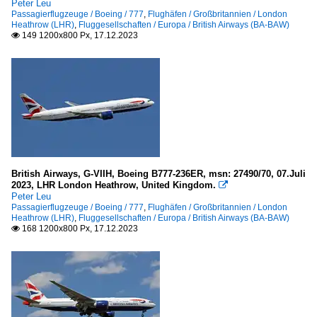
Peter Leu
Passagierflugzeuge / Boeing / 777
,
Flughäfen / Großbritannien / London
Heathrow (LHR)
,
Fluggesellschaften / Europa / British Airways (BA-BAW)
149 1200x800 Px, 17.12.2023

British Airways, G-VIIH, Boeing B777-236ER, msn: 27490/70, 07.Juli
2023, LHR London Heathrow, United Kingdom.

Peter Leu
Passagierflugzeuge / Boeing / 777
,
Flughäfen / Großbritannien / London
Heathrow (LHR)
,
Fluggesellschaften / Europa / British Airways (BA-BAW)
168 1200x800 Px, 17.12.2023
