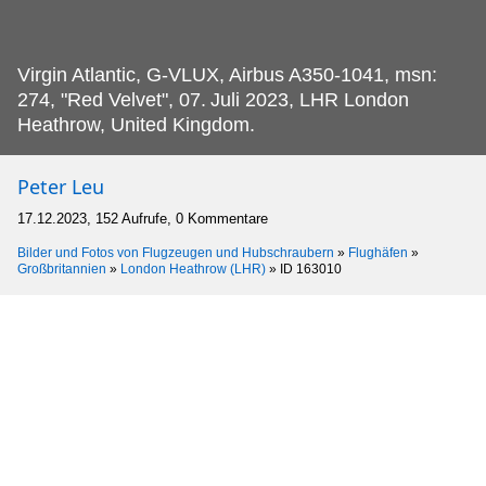
Virgin Atlantic, G-VLUX, Airbus A350-1041, msn:
274, "Red Velvet", 07.
Juli 2023, LHR London
Heathrow, United Kingdom.
Peter Leu
17.12.2023, 152 Aufrufe, 0 Kommentare
Bilder und Fotos von Flugzeugen und Hubschraubern
»
Flughäfen
»
Großbritannien
»
London Heathrow (LHR)
»
ID 163010