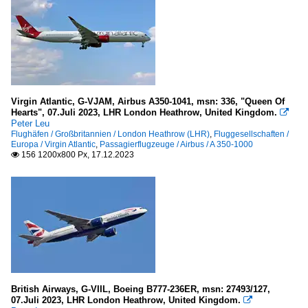
Virgin Atlantic, G-VJAM, Airbus A350-1041, msn: 336, "Queen Of
Hearts", 07.Juli 2023, LHR London Heathrow, United Kingdom.

Peter Leu
Flughäfen / Großbritannien / London Heathrow (LHR)
,
Fluggesellschaften /
Europa / Virgin Atlantic
,
Passagierflugzeuge / Airbus / A 350-1000
156 1200x800 Px, 17.12.2023

British Airways, G-VIIL, Boeing B777-236ER, msn: 27493/127,
07.Juli 2023, LHR London Heathrow, United Kingdom.
