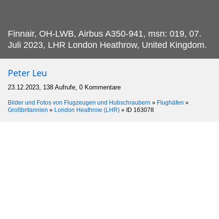
Finnair, OH-LWB, Airbus A350-941, msn: 019, 07.
Juli 2023, LHR London Heathrow, United Kingdom.
Peter Leu
23.12.2023, 138 Aufrufe, 0 Kommentare
Bilder und Fotos von Flugzeugen und Hubschraubern
»
Flughäfen
»
Großbritannien
»
London Heathrow (LHR)
»
ID 163078