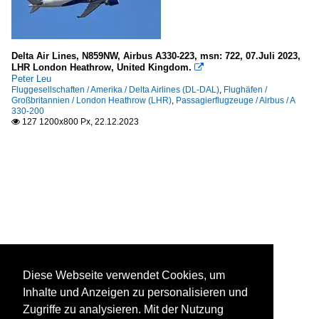
Delta Air Lines, N859NW, Airbus A330-223, msn: 722, 07.Juli 2023,
LHR London Heathrow, United Kingdom.

Peter Leu
Fluggesellschaften / Amerika / Delta Airlines (DL-DAL)
,
Flughäfen /
Großbritannien / London Heathrow (LHR)
,
Passagierflugzeuge / Airbus / A
330-200
127 1200x800 Px, 22.12.2023

Diese Webseite verwendet Cookies, um
Inhalte und Anzeigen zu personalisieren und
Zugriffe zu analysieren. Mit der Nutzung