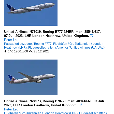
United Airlines, N77019, Boeing B777-224ER, msn: 35547/617,
07.Juli 2023, LHR London Heathrow, United Kingdom.

Peter Leu
Passagierflugzeuge / Boeing / 777
,
Flughäfen / Großbritannien / London
Heathrow (LHR)
,
Fluggesellschaften / Amerika / United Airlines (UA-UAL)
140 1200x800 Px, 23.12.2023

United Airlines, N24973, Boeing B787-9, msn: 40941/661, 07.Juli
2023, LHR London Heathrow, United Kingdom.

Peter Leu
Flughäfen / Großbritannien / London Heathrow (LHR)
,
Fluggesellschaften /