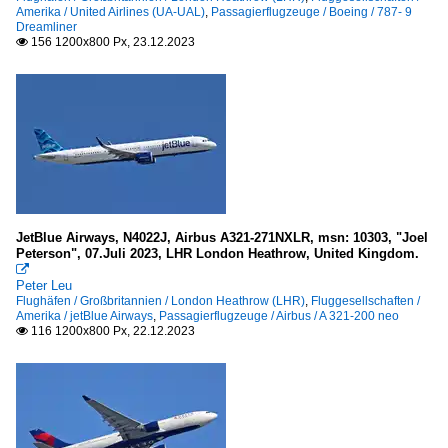
Amerika / United Airlines (UA-UAL)
,
Passagierflugzeuge / Boeing / 787- 9
Dreamliner
156 1200x800 Px, 23.12.2023

JetBlue Airways, N4022J, Airbus A321-271NXLR, msn: 10303, "Joel
Peterson", 07.Juli 2023, LHR London Heathrow, United Kingdom.

Peter Leu
Flughäfen / Großbritannien / London Heathrow (LHR)
,
Fluggesellschaften /
Amerika / jetBlue Airways
,
Passagierflugzeuge / Airbus / A 321-200 neo
116 1200x800 Px, 22.12.2023
