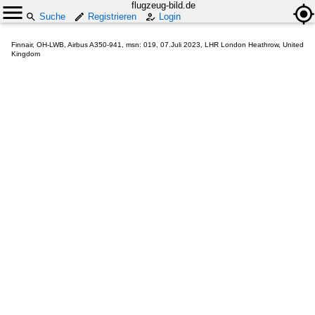
flugzeug-bild.de
Suche
Registrieren
Login
Finnair, OH-LWB, Airbus A350-941, msn: 019, 07.Juli 2023, LHR London Heathrow, United
Kingdom