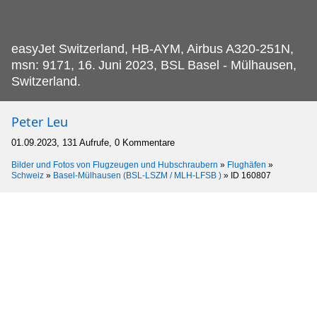
easyJet Switzerland, HB-AYM, Airbus A320-251N,
msn: 9171, 16.
Juni 2023, BSL Basel - Mülhausen,
Switzerland.
Peter Leu
01.09.2023, 131 Aufrufe, 0 Kommentare
Bilder und Fotos von Flugzeugen und Hubschraubern
»
Flughäfen
»
Schweiz
»
Basel-Mülhausen (BSL-LSZM / MLH-LFSB )
»
ID 160807