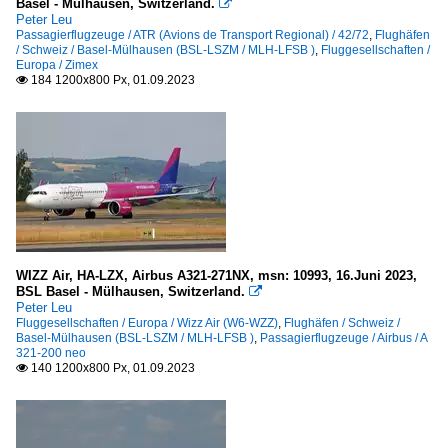
Basel - Mülhausen, Switzerland.

Peter Leu
Passagierflugzeuge / ATR (Avions de Transport Regional) / 42/72
,
Flughäfen
/ Schweiz / Basel-Mülhausen (BSL-LSZM / MLH-LFSB )
,
Fluggesellschaften /
Europa / Zimex
184 1200x800 Px, 01.09.2023

WIZZ Air, HA-LZX, Airbus A321-271NX, msn: 10993, 16.Juni 2023,
BSL Basel - Mülhausen, Switzerland.

Peter Leu
Fluggesellschaften / Europa / Wizz Air (W6-WZZ)
,
Flughäfen / Schweiz /
Basel-Mülhausen (BSL-LSZM / MLH-LFSB )
,
Passagierflugzeuge / Airbus / A
321-200 neo
140 1200x800 Px, 01.09.2023
