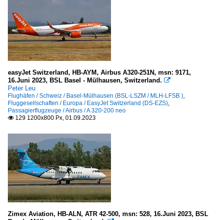
easyJet Switzerland, HB-AYM, Airbus A320-251N, msn: 9171,
16.Juni 2023, BSL Basel - Mülhausen, Switzerland.

Peter Leu
Flughäfen / Schweiz / Basel-Mülhausen (BSL-LSZM / MLH-LFSB )
,
Fluggesellschaften / Europa / EasyJet Switzerland (DS-EZS)
,
Passagierflugzeuge / Airbus / A 320-200 neo
129 1200x800 Px, 01.09.2023

Zimex Aviation, HB-ALN, ATR 42-500, msn: 528, 16.Juni 2023, BSL