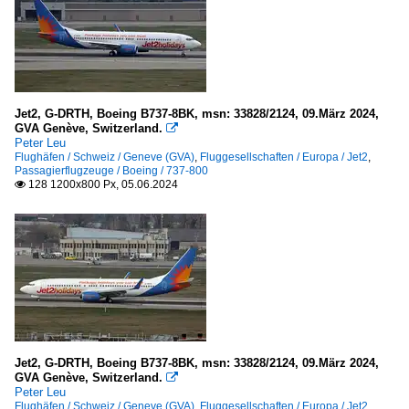
Jet2, G-DRTH, Boeing B737-8BK, msn: 33828/2124, 09.März 2024,
GVA Genève, Switzerland.

Peter Leu
Flughäfen / Schweiz / Geneve (GVA)
,
Fluggesellschaften / Europa / Jet2
,
Passagierflugzeuge / Boeing / 737-800
128 1200x800 Px, 05.06.2024

Jet2, G-DRTH, Boeing B737-8BK, msn: 33828/2124, 09.März 2024,
GVA Genève, Switzerland.

Peter Leu
Flughäfen / Schweiz / Geneve (GVA)
,
Fluggesellschaften / Europa / Jet2
,