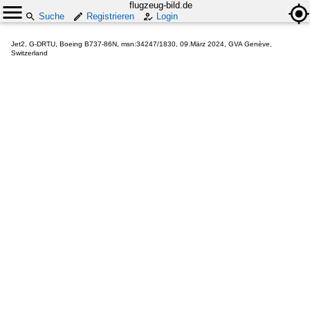
flugzeug-bild.de
Suche
Registrieren
Login
Jet2, G-DRTU, Boeing B737-86N, msn:34247/1830, 09.März 2024, GVA Genève,
Switzerland