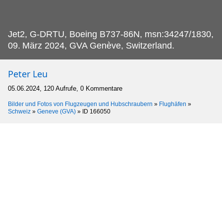
Jet2, G-DRTU, Boeing B737-86N, msn:34247/1830,
09.
März 2024, GVA Genève, Switzerland.
Peter Leu
05.06.2024, 120 Aufrufe, 0 Kommentare
Bilder und Fotos von Flugzeugen und Hubschraubern
»
Flughäfen
»
Schweiz
»
Geneve (GVA)
»
ID 166050