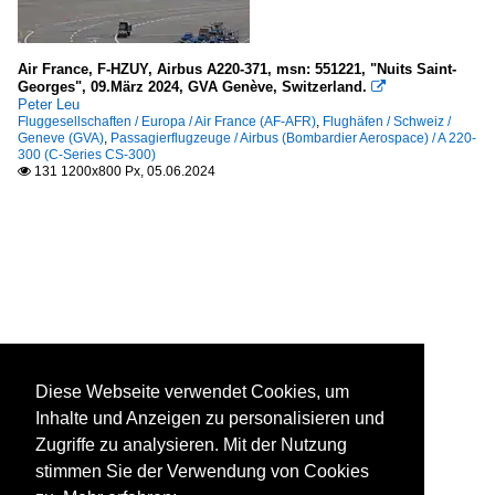
Air France, F-HZUY, Airbus A220-371, msn: 551221, "Nuits Saint-
Georges", 09.März 2024, GVA Genève, Switzerland.

Peter Leu
Fluggesellschaften / Europa / Air France (AF-AFR)
,
Flughäfen / Schweiz /
Geneve (GVA)
,
Passagierflugzeuge / Airbus (Bombardier Aerospace) / A 220-
300 (C-Series CS-300)
131 1200x800 Px, 05.06.2024

Diese Webseite verwendet Cookies, um
Inhalte und Anzeigen zu personalisieren und
Zugriffe zu analysieren. Mit der Nutzung
stimmen Sie der Verwendung von Cookies