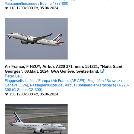
Passagierflugzeuge / Boeing / 737-800
118 1200x800 Px, 05.06.2024

Air France, F-HZUY, Airbus A220-371, msn: 551221, "Nuits Saint-
Georges", 09.März 2024, GVA Genève, Switzerland.

Peter Leu
Fluggesellschaften / Europa / Air France (AF-AFR)
,
Flughäfen / Schweiz /
Geneve (GVA)
,
Passagierflugzeuge / Airbus (Bombardier Aerospace) / A 220-
300 (C-Series CS-300)
150 1200x800 Px, 05.06.2024
