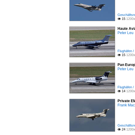
Geschäftsr
15
1200x

Haute Avi
Peter Leu
Flughäfen /
15
1200x

Pan Europ
Peter Leu
Flughäfen /
14
1200x

Private E
Frank Mac
Geschäftsr
24
1200x
