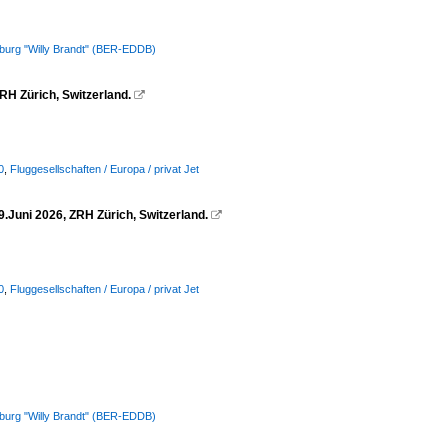
nburg "Willy Brandt" (BER-EDDB)
H Zürich, Switzerland.

0
,
Fluggesellschaften / Europa / privat Jet
Juni 2026, ZRH Zürich, Switzerland.

0
,
Fluggesellschaften / Europa / privat Jet
nburg "Willy Brandt" (BER-EDDB)