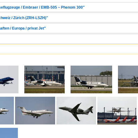
iseflugzeuge / Embraer / EMB-505 ~ Phenom 300"
chweiz / Zürich (ZRH-LSZH)"
ften / Europa / privat Jet"