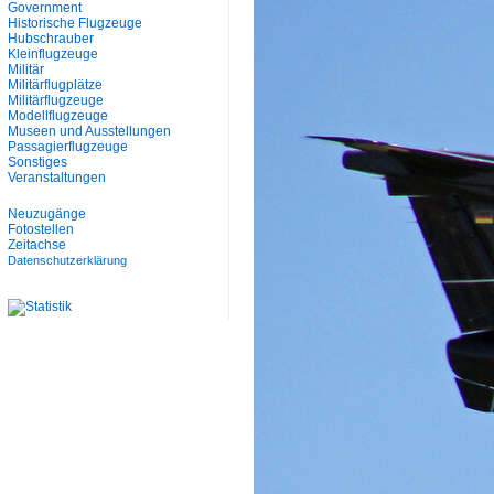
Government
Historische Flugzeuge
Hubschrauber
Kleinflugzeuge
Militär
Militärflugplätze
Militärflugzeuge
Modellflugzeuge
Museen und Ausstellungen
Passagierflugzeuge
Sonstiges
Veranstaltungen
Neuzugänge
Fotostellen
Zeitachse
Datenschutzerklärung