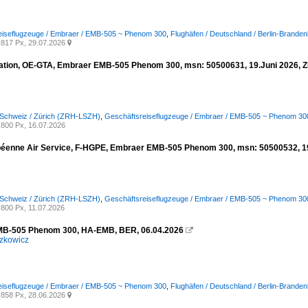
eiseflugzeuge / Embraer / EMB-505 ~ Phenom 300
,
Flughäfen / Deutschland / Berlin-Brande
817 Px, 29.07.2026

ation, OE-GTA, Embraer EMB-505 Phenom 300, msn: 50500631, 19.Juni 2026, ZR
 Schweiz / Zürich (ZRH-LSZH)
,
Geschäftsreiseflugzeuge / Embraer / EMB-505 ~ Phenom 30
800 Px, 16.07.2026
éenne Air Service, F-HGPE, Embraer EMB-505 Phenom 300, msn: 50500532, 19.
 Schweiz / Zürich (ZRH-LSZH)
,
Geschäftsreiseflugzeuge / Embraer / EMB-505 ~ Phenom 30
800 Px, 11.07.2026
MB-505 Phenom 300, HA-EMB, BER, 06.04.2026

zkowicz
eiseflugzeuge / Embraer / EMB-505 ~ Phenom 300
,
Flughäfen / Deutschland / Berlin-Brande
858 Px, 28.06.2026
