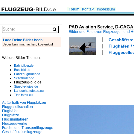
Forum
Kontakt
Impressum
PAD Aviation Service, D-CAGA,
Bilder und Fotos von Flugzeugen und 
Geschäftsre
Lade Deine Bilder hoch!
Jeder kann mitmachen, kostenlos!
Flughäfen /
Fluggesellsc
Weitere Bilder-Themen:
Bahnbilder.de
Bus-bild.de
Fahrzeugbilder.de
Schiffbilder.de
Flugzeug-bild.de
Staedte-fotos.de
Landschaftsfotos.eu
Tier-fotos.eu
Außerhalb von Flugplätzen
Fluggesellschaften
Flughäfen
Flugplätze
Flugsimulatoren
Flugzeugwerke
Fracht- und Transportflugzeuge
Geschäftsreiseflugzeuge