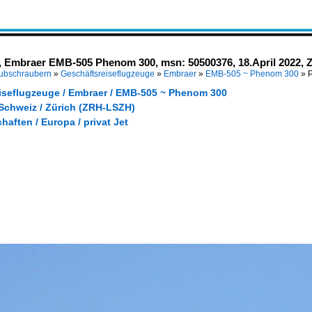
 Embraer EMB-505 Phenom 300, msn: 50500376, 18.April 2022, Z
Hubschraubern
»
Geschäftsreiseflugzeuge
»
Embraer
»
EMB-505 ~ Phenom 300
»
iseflugzeuge / Embraer / EMB-505 ~ Phenom 300
 Schweiz / Zürich (ZRH-LSZH)
haften / Europa / privat Jet