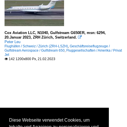
Cox Aviation LLC, N1040, Gulfstream G650ER, msn: 6294,
20.Januar 2023, ZRH Zürich, Switzerland.

Peter Leu
Flughäfen / Schweiz / Zürich (ZRH-LSZH)
,
Geschäftsreiseflugzeuge /
Gulfstream Aerospace / Gulfstream 650
,
Fluggesellschaften / Amerika / Privat
Jet
142 1200x800 Px, 21.02.2023

Diese Webseite verwendet Cookies, um
Inhalte und Anzeigen zu personalisieren und