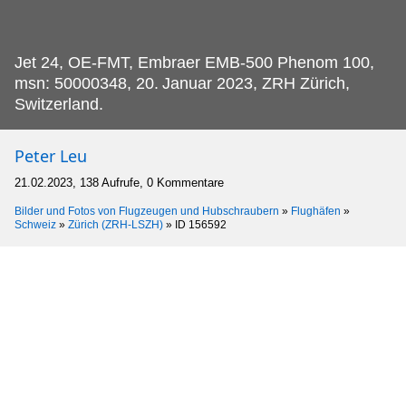
Jet 24, OE-FMT, Embraer EMB-500 Phenom 100,
msn: 50000348, 20.
Januar 2023, ZRH Zürich,
Switzerland.
Peter Leu
21.02.2023, 138 Aufrufe, 0 Kommentare
Bilder und Fotos von Flugzeugen und Hubschraubern
»
Flughäfen
»
Schweiz
»
Zürich (ZRH-LSZH)
»
ID 156592