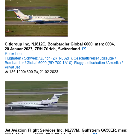
Citigroup Inc, N1812C, Bombardier Global 6000, msn: 6094,
20.Januar 2023, ZRH Zürich, Switzerland.

Peter Leu
Flughäfen / Schweiz / Zürich (ZRH-LSZH)
,
Geschäftsreiseflugzeuge /
Bombardier / Global 6000 (BD-700-1A10)
,
Fluggesellschaften / Amerika /
Privat Jet
136 1200x800 Px, 21.02.2023

Jet Aviation Flight Services Inc, N1777M, Gulfstrem G650ER, msn: