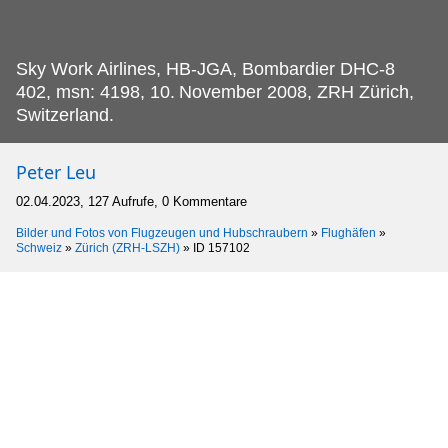
Sky Work Airlines, HB-JGA, Bombardier DHC-8
402, msn: 4198, 10.
November 2008, ZRH Zürich,
Switzerland.
Peter Leu
02.04.2023, 127 Aufrufe, 0 Kommentare
Bilder und Fotos von Flugzeugen und Hubschraubern
»
Flughäfen
»
Schweiz
»
Zürich (ZRH-LSZH)
»
ID 157102