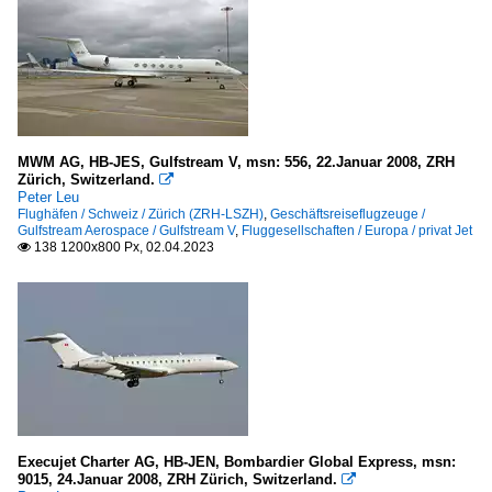
MWM AG, HB-JES, Gulfstream V, msn: 556, 22.Januar 2008, ZRH
Zürich, Switzerland.

Peter Leu
Flughäfen / Schweiz / Zürich (ZRH-LSZH)
,
Geschäftsreiseflugzeuge /
Gulfstream Aerospace / Gulfstream V
,
Fluggesellschaften / Europa / privat Jet
138 1200x800 Px, 02.04.2023

Execujet Charter AG, HB-JEN, Bombardier Global Express, msn:
9015, 24.Januar 2008, ZRH Zürich, Switzerland.
