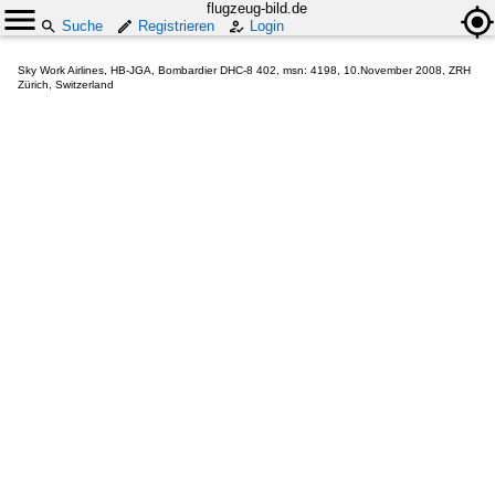
flugzeug-bild.de
Suche
Registrieren
Login
Sky Work Airlines, HB-JGA, Bombardier DHC-8 402, msn: 4198, 10.November 2008, ZRH
Zürich, Switzerland