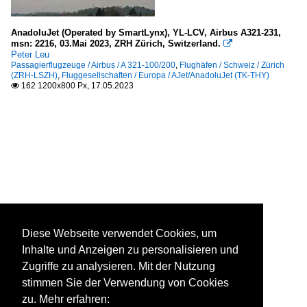
AnadoluJet (Operated by SmartLynx), YL-LCV, Airbus A321-231,
msn: 2216, 03.Mai 2023, ZRH Zürich, Switzerland.

Peter Leu
Passagierflugzeuge / Airbus / A 321-100/200
,
Flughäfen / Schweiz / Zürich
(ZRH-LSZH)
,
Fluggesellschaften / Europa / AJet/AnadoluJet (TK-THY)
162 1200x800 Px, 17.05.2023

Diese Webseite verwendet Cookies, um
Inhalte und Anzeigen zu personalisieren und
Zugriffe zu analysieren. Mit der Nutzung
stimmen Sie der Verwendung von Cookies
zu. Mehr erfahren: