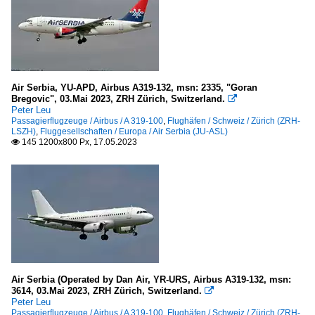
Air Serbia, YU-APD, Airbus A319-132, msn: 2335, "Goran
Bregovic", 03.Mai 2023, ZRH Zürich, Switzerland.

Peter Leu
Passagierflugzeuge / Airbus / A 319-100
,
Flughäfen / Schweiz / Zürich (ZRH-
LSZH)
,
Fluggesellschaften / Europa / Air Serbia (JU-ASL)
145 1200x800 Px, 17.05.2023

Air Serbia (Operated by Dan Air, YR-URS, Airbus A319-132, msn:
3614, 03.Mai 2023, ZRH Zürich, Switzerland.

Peter Leu
Passagierflugzeuge / Airbus / A 319-100
,
Flughäfen / Schweiz / Zürich (ZRH-