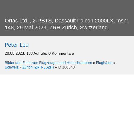
Ortac Ltd.
, 2-RBTS, Dassault Falcon 2000LX, msn:
148, 29.Mai 2023, ZRH Zürich, Switzerland.
Peter Leu
20.08.2023, 138 Aufrufe, 0 Kommentare
Bilder und Fotos von Flugzeugen und Hubschraubern
»
Flughäfen
»
Schweiz
»
Zürich (ZRH-LSZH)
»
ID 160548