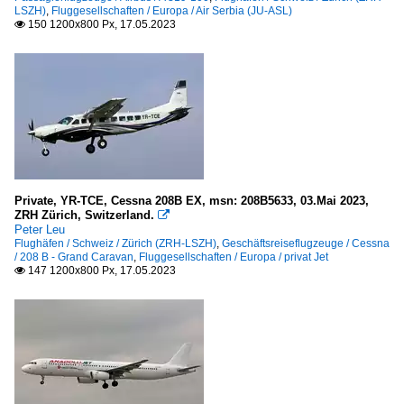
LSZH)
,
Fluggesellschaften / Europa / Air Serbia (JU-ASL)
150 1200x800 Px, 17.05.2023

Private, YR-TCE, Cessna 208B EX, msn: 208B5633, 03.Mai 2023,
ZRH Zürich, Switzerland.

Peter Leu
Flughäfen / Schweiz / Zürich (ZRH-LSZH)
,
Geschäftsreiseflugzeuge / Cessna
/ 208 B - Grand Caravan
,
Fluggesellschaften / Europa / privat Jet
147 1200x800 Px, 17.05.2023
