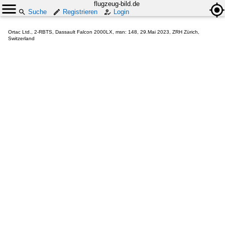
flugzeug-bild.de
Suche
Registrieren
Login
Ortac Ltd., 2-RBTS, Dassault Falcon 2000LX, msn: 148, 29.Mai 2023, ZRH Zürich,
Switzerland