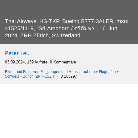
Thai Airways, HS-TKP, Boeing B777-3ALER, msn:
41525/1119, "Sri-Amphorn / ศรีอัมพร", 16.
Juni
2024, ZRH Zürich, Switzerland.
Peter Leu
03.09.2024, 139 Aufrufe, 0 Kommentare
Bilder und Fotos von Flugzeugen und Hubschraubern
»
Flughäfen
»
Schweiz
»
Zürich (ZRH-LSZH)
»
ID 168297