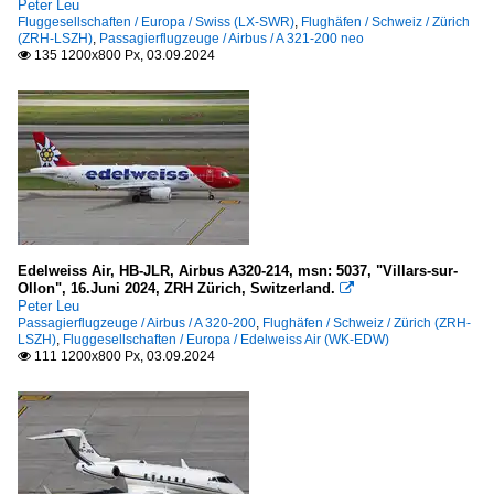
Peter Leu
Fluggesellschaften / Europa / Swiss (LX-SWR)
,
Flughäfen / Schweiz / Zürich
(ZRH-LSZH)
,
Passagierflugzeuge / Airbus / A 321-200 neo
135 1200x800 Px, 03.09.2024

Edelweiss Air, HB-JLR, Airbus A320-214, msn: 5037, "Villars-sur-
Ollon", 16.Juni 2024, ZRH Zürich, Switzerland.

Peter Leu
Passagierflugzeuge / Airbus / A 320-200
,
Flughäfen / Schweiz / Zürich (ZRH-
LSZH)
,
Fluggesellschaften / Europa / Edelweiss Air (WK-EDW)
111 1200x800 Px, 03.09.2024
