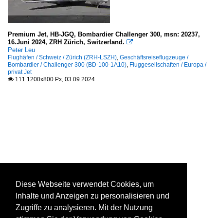
Premium Jet, HB-JGQ, Bombardier Challenger 300, msn: 20237,
16.Juni 2024, ZRH Zürich, Switzerland.

Peter Leu
Flughäfen / Schweiz / Zürich (ZRH-LSZH)
,
Geschäftsreiseflugzeuge /
Bombardier / Challenger 300 (BD-100-1A10)
,
Fluggesellschaften / Europa /
privat Jet
111 1200x800 Px, 03.09.2024

Diese Webseite verwendet Cookies, um
Inhalte und Anzeigen zu personalisieren und
Zugriffe zu analysieren. Mit der Nutzung