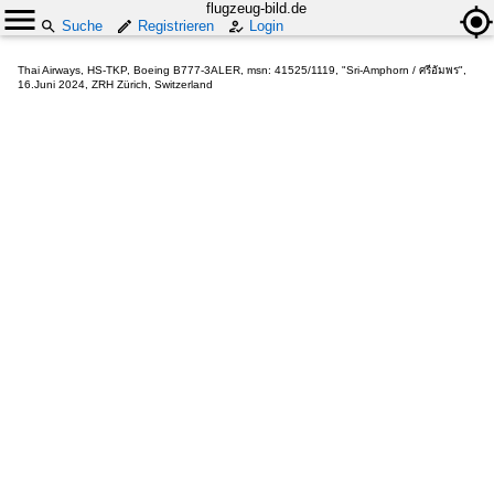
flugzeug-bild.de
Suche
Registrieren
Login
Thai Airways, HS-TKP, Boeing B777-3ALER, msn: 41525/1119, "Sri-Amphorn / ศรีอัมพร",
16.Juni 2024, ZRH Zürich, Switzerland