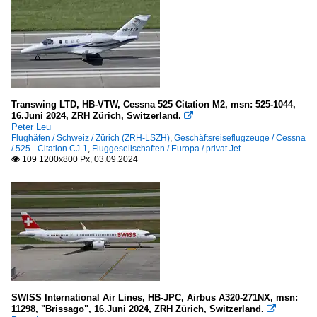
Transwing LTD, HB-VTW, Cessna 525 Citation M2, msn: 525-1044,
16.Juni 2024, ZRH Zürich, Switzerland.

Peter Leu
Flughäfen / Schweiz / Zürich (ZRH-LSZH)
,
Geschäftsreiseflugzeuge / Cessna
/ 525 - Citation CJ-1
,
Fluggesellschaften / Europa / privat Jet
109 1200x800 Px, 03.09.2024

SWISS International Air Lines, HB-JPC, Airbus A320-271NX, msn:
11298, "Brissago", 16.Juni 2024, ZRH Zürich, Switzerland.
