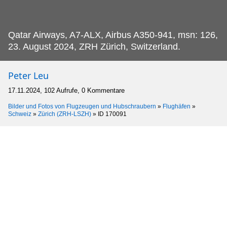
Qatar Airways, A7-ALX, Airbus A350-941, msn: 126,
23.
August 2024, ZRH Zürich, Switzerland.
Peter Leu
17.11.2024, 102 Aufrufe, 0 Kommentare
Bilder und Fotos von Flugzeugen und Hubschraubern
»
Flughäfen
»
Schweiz
»
Zürich (ZRH-LSZH)
»
ID 170091