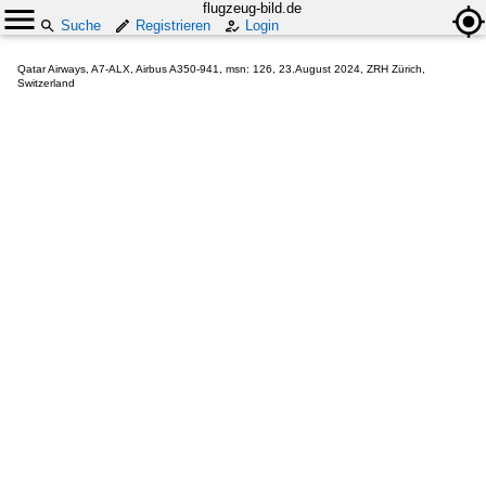
flugzeug-bild.de
Suche
Registrieren
Login
Qatar Airways, A7-ALX, Airbus A350-941, msn: 126, 23.August 2024, ZRH Zürich,
Switzerland