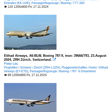
Emirates (EK-UAE)
,
Passagierflugzeuge / Boeing / 777-300
120 1200x800 Px, 17.11.2024

Etihad Airways, A6-BLW, Boeing 787-9, msn: 39666/793, 23.August
2024, ZRH Zürich, Switzerland.

Peter Leu
Flughäfen / Schweiz / Zürich (ZRH-LSZH)
,
Fluggesellschaften / Asien / Etihad
Airways (EY-ETD)
,
Passagierflugzeuge / Boeing / 787- 9 Dreamliner
89 1200x800 Px, 17.11.2024
