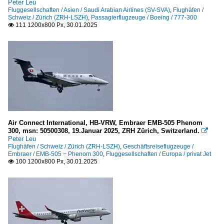
Peter Leu
Fluggesellschaften / Asien / Saudi Arabian Airlines (SV-SVA)
,
Flughäfen /
Schweiz / Zürich (ZRH-LSZH)
,
Passagierflugzeuge / Boeing / 777-300
111 1200x800 Px, 30.01.2025

Air Connect International, HB-VRW, Embraer EMB-505 Phenom
300, msn: 50500308, 19.Januar 2025, ZRH Zürich, Switzerland.

Peter Leu
Flughäfen / Schweiz / Zürich (ZRH-LSZH)
,
Geschäftsreiseflugzeuge /
Embraer / EMB-505 ~ Phenom 300
,
Fluggesellschaften / Europa / privat Jet
100 1200x800 Px, 30.01.2025
