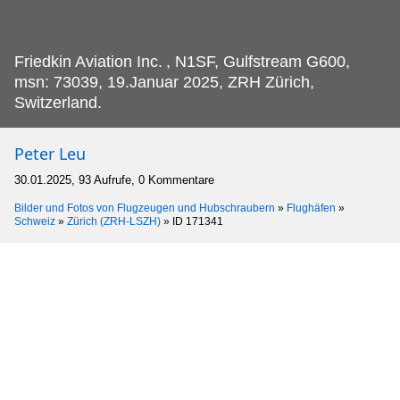
Friedkin Aviation Inc.
, N1SF, Gulfstream G600,
msn: 73039, 19.Januar 2025, ZRH Zürich,
Switzerland.
Peter Leu
30.01.2025, 93 Aufrufe, 0 Kommentare
Bilder und Fotos von Flugzeugen und Hubschraubern
»
Flughäfen
»
Schweiz
»
Zürich (ZRH-LSZH)
»
ID 171341