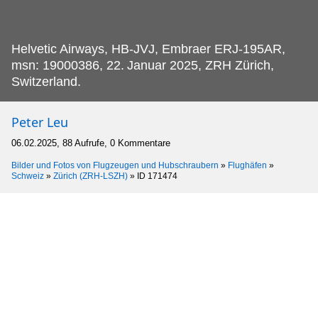
Helvetic Airways, HB-JVJ, Embraer ERJ-195AR,
msn: 19000386, 22.
Januar 2025, ZRH Zürich,
Switzerland.
Peter Leu
06.02.2025, 88 Aufrufe, 0 Kommentare
Bilder und Fotos von Flugzeugen und Hubschraubern
»
Flughäfen
»
Schweiz
»
Zürich (ZRH-LSZH)
»
ID 171474