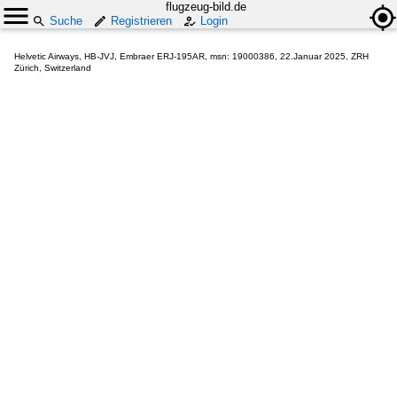
flugzeug-bild.de
Suche
Registrieren
Login
Helvetic Airways, HB-JVJ, Embraer ERJ-195AR, msn: 19000386, 22.Januar 2025, ZRH
Zürich, Switzerland