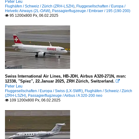
Peter Leu
Flughäfen / Schweiz / Zürich (ZRH-LSZH)
,
Fluggesellschaften / Europa /
Helvetic Airways (2L-OAW)
,
Passagierflugzeuge / Embraer / 195 (190-200)
95 1200x800 Px, 06.02.2025

Swiss International Air Lines, HB-JDH, Airbus A320-271N, msn:
12338, "Spiez", 22.Januar 2025, ZRH Zürich, Switzerland.

Peter Leu
Fluggesellschaften / Europa / Swiss (LX-SWR)
,
Flughäfen / Schweiz / Zürich
(ZRH-LSZH)
,
Passagierflugzeuge / Airbus / A 320-200 neo
109 1200x800 Px, 06.02.2025
