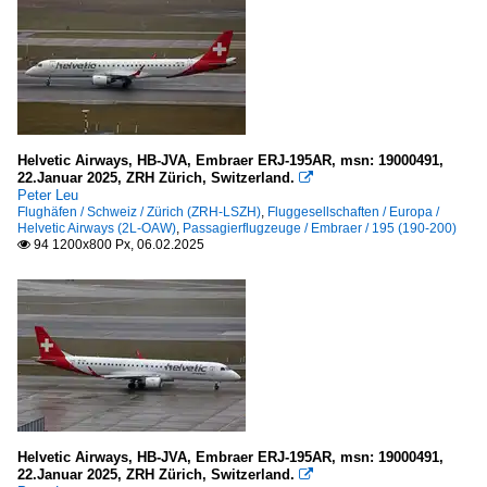
Helvetic Airways, HB-JVA, Embraer ERJ-195AR, msn: 19000491,
22.Januar 2025, ZRH Zürich, Switzerland.

Peter Leu
Flughäfen / Schweiz / Zürich (ZRH-LSZH)
,
Fluggesellschaften / Europa /
Helvetic Airways (2L-OAW)
,
Passagierflugzeuge / Embraer / 195 (190-200)
94 1200x800 Px, 06.02.2025

Helvetic Airways, HB-JVA, Embraer ERJ-195AR, msn: 19000491,
22.Januar 2025, ZRH Zürich, Switzerland.
