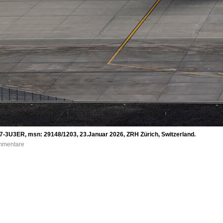
7-3U3ER, msn: 29148/1203, 23.Januar 2026, ZRH Zürich, Switzerland.
ommentare