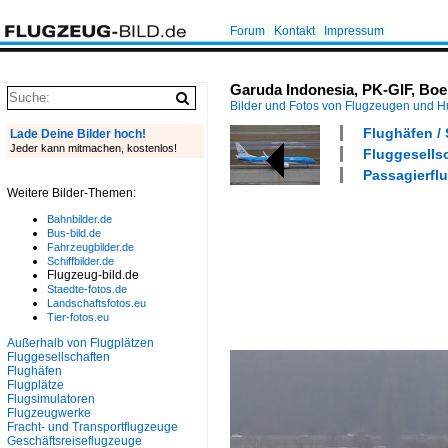
Forum
Kontakt
Impressum
Garuda Indonesia, PK-GIF, Boe
Bilder und Fotos von Flugzeugen und 
Flughäfen /
Lade Deine Bilder hoch!
Jeder kann mitmachen, kostenlos!
Fluggesellsc
Passagierflu
Weitere Bilder-Themen:
Bahnbilder.de
Bus-bild.de
Fahrzeugbilder.de
Schiffbilder.de
Flugzeug-bild.de
Staedte-fotos.de
Landschaftsfotos.eu
Tier-fotos.eu
Außerhalb von Flugplätzen
Fluggesellschaften
Flughäfen
Flugplätze
Flugsimulatoren
Flugzeugwerke
Fracht- und Transportflugzeuge
Geschäftsreiseflugzeuge