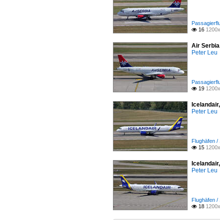
Passagierfl
16
1200x

Air Serbi
Peter Leu
Passagierfl
19
1200x

Icelandai
Peter Leu
Flughäfen /
15
1200x

Icelandai
Peter Leu
Flughäfen /
18
1200x
