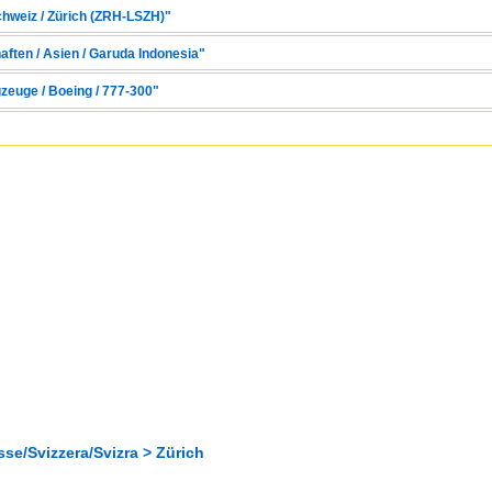
chweiz / Zürich (ZRH-LSZH)"
aften / Asien / Garuda Indonesia"
zeuge / Boeing / 777-300"
se/Svizzera/Svizra > Zürich