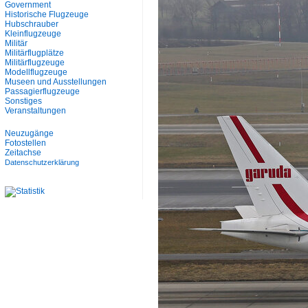
Government
Historische Flugzeuge
Hubschrauber
Kleinflugzeuge
Militär
Militärflugplätze
Militärflugzeuge
Modellflugzeuge
Museen und Ausstellungen
Passagierflugzeuge
Sonstiges
Veranstaltungen
Neuzugänge
Fotostellen
Zeitachse
Datenschutzerklärung