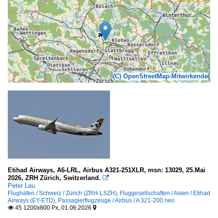
(C) OpenStreetMap-Mitwirkende
Etihad Airways, A6-LRL, Airbus A321-251XLR, msn: 13029, 25.Mai
2026, ZRH Zürich, Switzerland.

Peter Leu
Flughäfen / Schweiz / Zürich (ZRH-LSZH)
,
Fluggesellschaften / Asien / Etihad
Airways (EY-ETD)
,
Passagierflugzeuge / Airbus / A 321-200 neo
45 1200x800 Px, 01.06.2026

