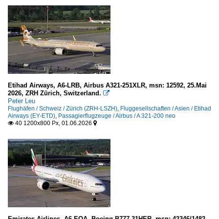
Etihad Airways, A6-LRB, Airbus A321-251XLR, msn: 12592, 25.Mai
2026, ZRH Zürich, Switzerland.

Peter Leu
Flughäfen / Schweiz / Zürich (ZRH-LSZH)
,
Fluggesellschaften / Asien / Etihad
Airways (EY-ETD)
,
Passagierflugzeuge / Airbus / A 321-200 neo
40 1200x800 Px, 01.06.2026


Emirates Airlines, A6-EQA, Boeing B777-31HER, msn: 42346/1482,