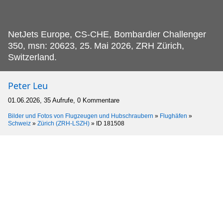
NetJets Europe, CS-CHE, Bombardier Challenger
350, msn: 20623, 25.
Mai 2026, ZRH Zürich,
Switzerland.
Peter Leu
01.06.2026, 35 Aufrufe, 0 Kommentare
Bilder und Fotos von Flugzeugen und Hubschraubern
»
Flughäfen
»
Schweiz
»
Zürich (ZRH-LSZH)
»
ID 181508