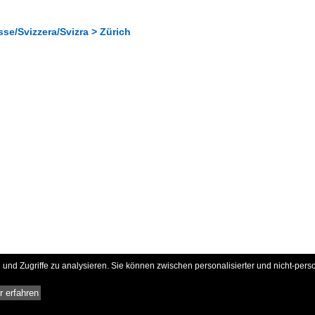
se/Svizzera/Svizra > Zürich
und Zugriffe zu analysieren. Sie können zwischen personalisierter und nicht-pers
 erfahren