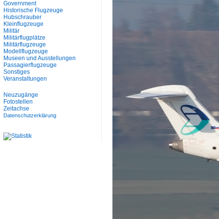
Government
Historische Flugzeuge
Hubschrauber
Kleinflugzeuge
Militär
Militärflugplätze
Militärflugzeuge
Modellflugzeuge
Museen und Ausstellungen
Passagierflugzeuge
Sonstiges
Veranstaltungen
Neuzugänge
Fotostellen
Zeitachse
Datenschutzerklärung