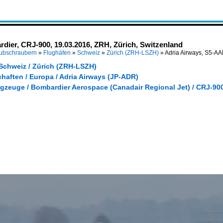
dier, CRJ-900, 19.03.2016, ZRH, Zürich, Switzenland
Hubschraubern
»
Flughäfen
»
Schweiz
»
Zürich (ZRH-LSZH)
»
Adria Airways, S5-AA
 Schweiz / Zürich (ZRH-LSZH)
haften / Europa / Adria Airways (JP-ADR)
ugzeuge / Bombardier Aerospace (Canadair Regional Jet) / CRJ-90