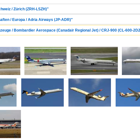
chweiz / Zürich (ZRH-LSZH)"
haften / Europa / Adria Airways (JP-ADR)"
gzeuge / Bombardier Aerospace (Canadair Regional Jet) / CRJ-900 (CL-600-2D