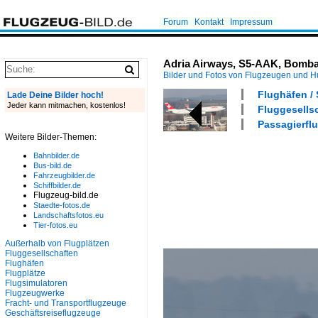
Forum
Kontakt
Impressum
Adria Airways, S5-AAK, Bombar
Bilder und Fotos von Flugzeugen und 
Flughäfen /
Lade Deine Bilder hoch!
Jeder kann mitmachen, kostenlos!
Fluggesellsc
Passagierfl
Weitere Bilder-Themen:
Bahnbilder.de
Bus-bild.de
Fahrzeugbilder.de
Schiffbilder.de
Flugzeug-bild.de
Staedte-fotos.de
Landschaftsfotos.eu
Tier-fotos.eu
Außerhalb von Flugplätzen
Fluggesellschaften
Flughäfen
Flugplätze
Flugsimulatoren
Flugzeugwerke
Fracht- und Transportflugzeuge
Geschäftsreiseflugzeuge