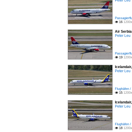
Peter Leu
Passagierfl
16
1200x

Air Serbi
Peter Leu
Passagierfl
19
1200x

Icelandai
Peter Leu
Flughäfen /
15
1200x

Icelandai
Peter Leu
Flughäfen /
18
1200x
