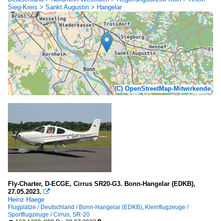
Sieg-Kreis > Sankt Augustin > Hangelar
(C) OpenStreetMap-Mitwirkende
Fly-Charter, D-ECGE, Cirrus SR20-G3. Bonn-Hangelar (EDKB),
27.05.2023.

Heinz Haege
Flugplätze / Deutschland / Bonn-Hangelar (EDKB)
,
Kleinflugzeuge /
Sportflugzeuge / Cirrus, SR-20