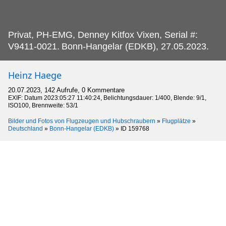
Privat, PH-EMG, Denney Kitfox Vixen, Serial #:
V9411-0021.
Bonn-Hangelar (EDKB), 27.05.2023.
Heinz Haege
20.07.2023, 142 Aufrufe, 0 Kommentare
EXIF: Datum 2023:05:27 11:40:24, Belichtungsdauer: 1/400, Blende: 9/1,
ISO100, Brennweite: 53/1
Bilder und Fotos von Flugzeugen und Hubschraubern
»
Flugplätze
»
Deutschland
»
Bonn-Hangelar (EDKB)
»
ID 159768