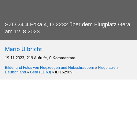
SZD 24-4 Foka 4, D-2232 über dem Flugplatz Gera
am 12.
8.2023
Mario Ulbricht
19.11.2023, 219 Aufrufe, 0 Kommentare
Bilder und Fotos von Flugzeugen und Hubschraubern
»
Flugplätze
»
Deutschland
»
Gera (EDAJ)
»
ID 162589