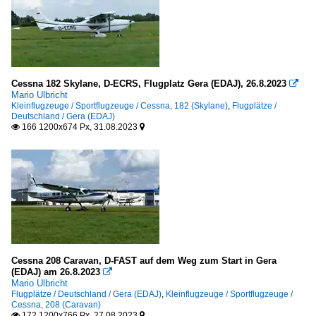
Cessna 182 Skylane, D-ECRS, Flugplatz Gera (EDAJ), 26.8.2023

Mario Ulbricht
Kleinflugzeuge / Sportflugzeuge / Cessna, 182 (Skylane)
,
Flugplätze /
Deutschland / Gera (EDAJ)
166 1200x674 Px, 31.08.2023


Cessna 208 Caravan, D-FAST auf dem Weg zum Start in Gera
(EDAJ) am 26.8.2023

Mario Ulbricht
Flugplätze / Deutschland / Gera (EDAJ)
,
Kleinflugzeuge / Sportflugzeuge /
Cessna, 208 (Caravan)
172 1200x766 Px, 27.08.2023

