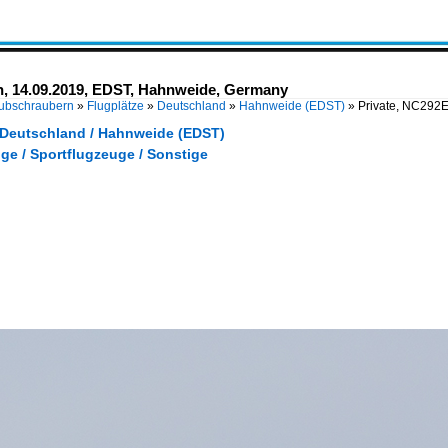
in, 14.09.2019, EDST, Hahnweide, Germany
Hubschraubern
»
Flugplätze
»
Deutschland
»
Hahnweide (EDST)
»
Private, NC292E
/ Deutschland / Hahnweide (EDST)
ge / Sportflugzeuge / Sonstige