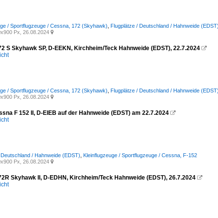
uge / Sportflugzeuge / Cessna, 172 (Skyhawk)
,
Flugplätze / Deutschland / Hahnweide (EDST
x900 Px, 26.08.2024

2 S Skyhawk SP, D-EEKN, Kirchheim/Teck Hahnweide (EDST), 22.7.2024

icht
uge / Sportflugzeuge / Cessna, 172 (Skyhawk)
,
Flugplätze / Deutschland / Hahnweide (EDST
x900 Px, 26.08.2024

sna F 152 II, D-EIEB auf der Hahnweide (EDST) am 22.7.2024

icht
/ Deutschland / Hahnweide (EDST)
,
Kleinflugzeuge / Sportflugzeuge / Cessna, F-152
x900 Px, 26.08.2024

2R Skyhawk II, D-EDHN, Kirchheim/Teck Hahnweide (EDST), 26.7.2024

icht