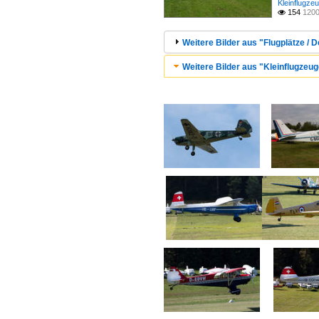
Kleinflugze
154
1200

Weitere Bilder aus "Flugplätze /
Weitere Bilder aus "Kleinflugzeug