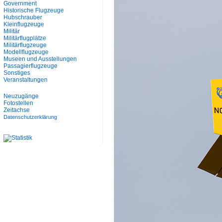
Government
Historische Flugzeuge
Hubschrauber
Kleinflugzeuge
Militär
Militärflugplätze
Militärflugzeuge
Modellflugzeuge
Museen und Ausstellungen
Passagierflugzeuge
Sonstiges
Veranstaltungen
Neuzugänge
Fotostellen
Zeitachse
Datenschutzerklärung