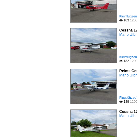
Kleinflugze
183
1200

Cessna 17
Mario Ulbr
Kleinflugze
182
1200

Reims Ces
Mario Ulbr
Flugplätze 
139
1200

Cessna 17
Mario Ulbr