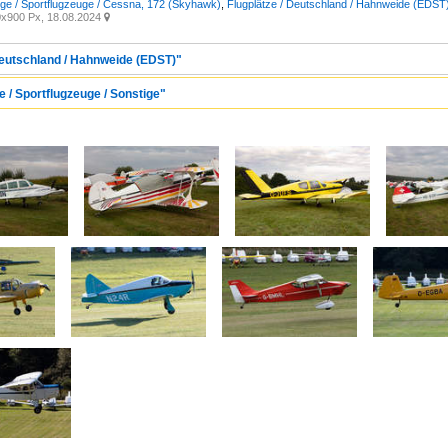
uge / Sportflugzeuge / Cessna, 172 (Skyhawk)
,
Flugplätze / Deutschland / Hahnweide (EDST
x900 Px, 18.08.2024

 Deutschland / Hahnweide (EDST)"
e / Sportflugzeuge / Sonstige"