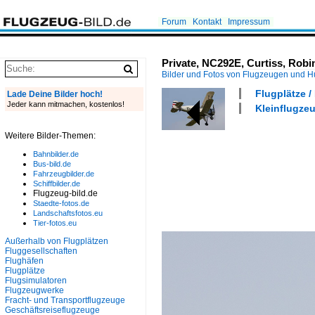
Forum
Kontakt
Impressum
Private, NC292E, Curtiss, Rob
Bilder und Fotos von Flugzeugen und 
Flugplätze 
Lade Deine Bilder hoch!
Jeder kann mitmachen, kostenlos!
Kleinflugzeu
Weitere Bilder-Themen:
Bahnbilder.de
Bus-bild.de
Fahrzeugbilder.de
Schiffbilder.de
Flugzeug-bild.de
Staedte-fotos.de
Landschaftsfotos.eu
Tier-fotos.eu
Außerhalb von Flugplätzen
Fluggesellschaften
Flughäfen
Flugplätze
Flugsimulatoren
Flugzeugwerke
Fracht- und Transportflugzeuge
Geschäftsreiseflugzeuge