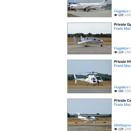
Flugplätze 
105
1200

Private G
Frank Mac
Flugplätze 
124
1200

Private H
Frank Mac
Flugplätze 
160
1200

Private C
Frank Mac
Kleinflugze
128
1200
