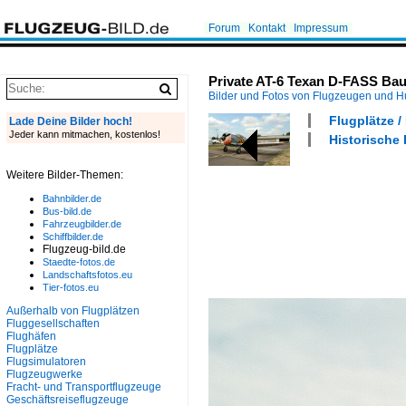
Forum
Kontakt
Impressum
Private AT-6 Texan D-FASS Bau
Bilder und Fotos von Flugzeugen und 
Flugplätze /
Lade Deine Bilder hoch!
Jeder kann mitmachen, kostenlos!
Historische 
Weitere Bilder-Themen:
Bahnbilder.de
Bus-bild.de
Fahrzeugbilder.de
Schiffbilder.de
Flugzeug-bild.de
Staedte-fotos.de
Landschaftsfotos.eu
Tier-fotos.eu
Außerhalb von Flugplätzen
Fluggesellschaften
Flughäfen
Flugplätze
Flugsimulatoren
Flugzeugwerke
Fracht- und Transportflugzeuge
Geschäftsreiseflugzeuge