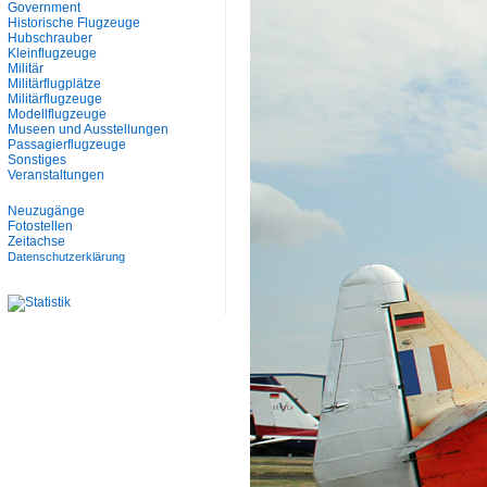
Government
Historische Flugzeuge
Hubschrauber
Kleinflugzeuge
Militär
Militärflugplätze
Militärflugzeuge
Modellflugzeuge
Museen und Ausstellungen
Passagierflugzeuge
Sonstiges
Veranstaltungen
Neuzugänge
Fotostellen
Zeitachse
Datenschutzerklärung