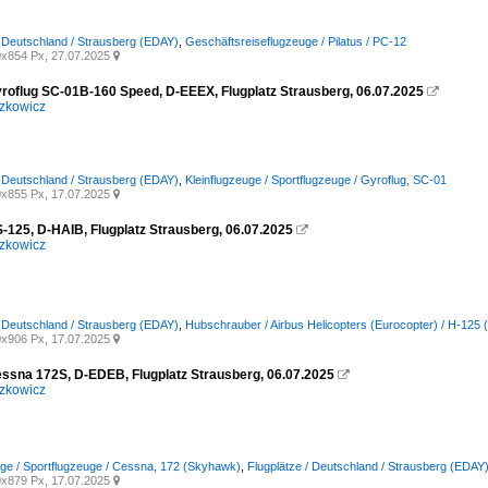
/ Deutschland / Strausberg (EDAY)
,
Geschäftsreiseflugzeuge / Pilatus / PC-12
x854 Px, 27.07.2025

yroflug SC-01B-160 Speed, D-EEEX, Flugplatz Strausberg, 06.07.2025

zkowicz
/ Deutschland / Strausberg (EDAY)
,
Kleinflugzeuge / Sportflugzeuge / Gyroflug, SC-01
x855 Px, 17.07.2025

S-125, D-HAIB, Flugplatz Strausberg, 06.07.2025

zkowicz
/ Deutschland / Strausberg (EDAY)
,
Hubschrauber / Airbus Helicopters (Eurocopter) / H-125
x906 Px, 17.07.2025

essna 172S, D-EDEB, Flugplatz Strausberg, 06.07.2025

zkowicz
uge / Sportflugzeuge / Cessna, 172 (Skyhawk)
,
Flugplätze / Deutschland / Strausberg (EDAY
x879 Px, 17.07.2025
