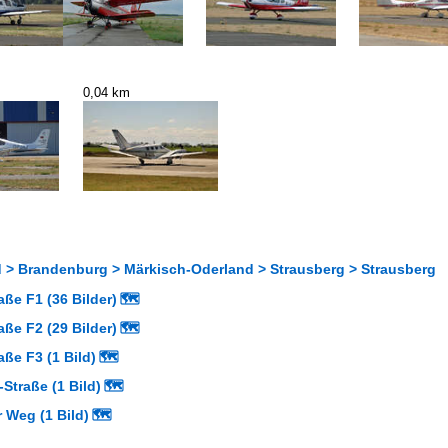
0,04 km
 > Brandenburg > Märkisch-Oderland > Strausberg > Strausberg
aße F1 (36 Bilder)
🗺
aße F2 (29 Bilder)
🗺
aße F3 (1 Bild)
🗺
-Straße (1 Bild)
🗺
 Weg (1 Bild)
🗺