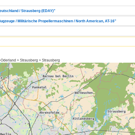
Deutschland / Strausberg (EDAY)"
lugzeuge / Militärische Propellermaschinen / North American, AT-16"
Oderland > Strausberg > Strausberg